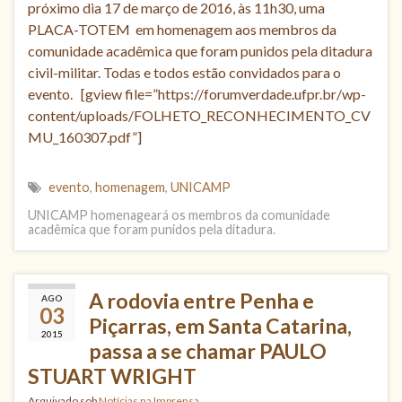
próximo dia 17 de março de 2016, às 11h30, uma
PLACA-TOTEM em homenagem aos membros da
comunidade acadêmica que foram punidos pela ditadura
civil-militar. Todas e todos estão convidados para o
evento. [gview file=”https://forumverdade.ufpr.br/wp-
content/uploads/FOLHETO_RECONHECIMENTO_CV
MU_160307.pdf”]
evento
,
homenagem
,
UNICAMP
UNICAMP homenageará os membros da comunidade
acadêmica que foram punidos pela ditadura.
A rodovia entre Penha e
AGO
03
Piçarras, em Santa Catarina,
2015
passa a se chamar PAULO
STUART WRIGHT
Arquivado sob
Notícias na Imprensa