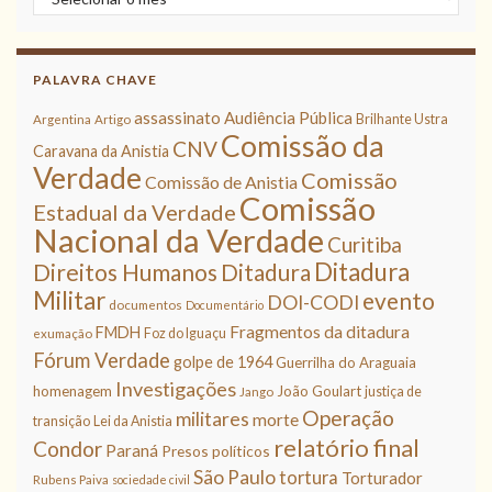
PALAVRA CHAVE
assassinato
Audiência Pública
Brilhante Ustra
Argentina
Artigo
Comissão da
CNV
Caravana da Anistia
Verdade
Comissão
Comissão de Anistia
Comissão
Estadual da Verdade
Nacional da Verdade
Curitiba
Ditadura
Direitos Humanos
Ditadura
Militar
evento
DOI-CODI
documentos
Documentário
Fragmentos da ditadura
FMDH
Foz do Iguaçu
exumação
Fórum Verdade
golpe de 1964
Guerrilha do Araguaia
Investigações
homenagem
João Goulart
justiça de
Jango
Operação
militares
morte
transição
Lei da Anistia
relatório final
Condor
Paraná
Presos políticos
São Paulo
tortura
Torturador
Rubens Paiva
sociedade civil