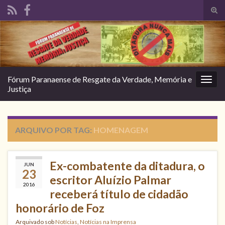
Alte
form
Search for:
de
pesq
Fórum Paranaense de Resgate da Verdade, Memória e
Alter
Justiça
nave
ARQUIVO POR TAG:
HOMENAGEM
Ex-combatente da ditadura, o
JUN
23
escritor Aluízio Palmar
2016
receberá título de cidadão
honorário de Foz
Arquivado sob
Notícias
,
Notícias na Imprensa