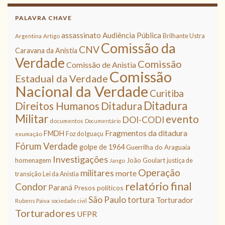
PALAVRA CHAVE
assassinato
Audiência Pública
Brilhante Ustra
Argentina
Artigo
Comissão da
CNV
Caravana da Anistia
Verdade
Comissão
Comissão de Anistia
Comissão
Estadual da Verdade
Nacional da Verdade
Curitiba
Ditadura
Direitos Humanos
Ditadura
Militar
evento
DOI-CODI
documentos
Documentário
Fragmentos da ditadura
FMDH
Foz do Iguaçu
exumação
Fórum Verdade
golpe de 1964
Guerrilha do Araguaia
Investigações
homenagem
João Goulart
justiça de
Jango
Operação
militares
morte
transição
Lei da Anistia
relatório final
Condor
Paraná
Presos políticos
São Paulo
tortura
Torturador
Rubens Paiva
sociedade civil
Torturadores
UFPR