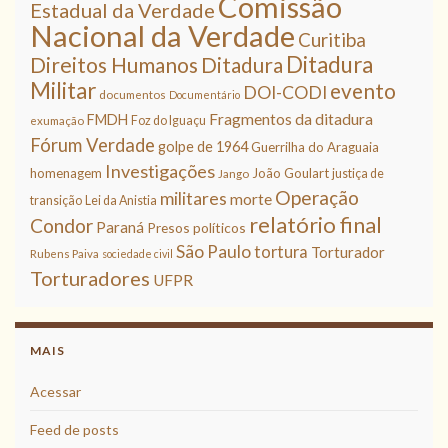
Comissão
Estadual da Verdade
Nacional da Verdade
Curitiba
Ditadura
Direitos Humanos
Ditadura
Militar
evento
DOI-CODI
documentos
Documentário
Fragmentos da ditadura
FMDH
Foz do Iguaçu
exumação
Fórum Verdade
golpe de 1964
Guerrilha do Araguaia
Investigações
homenagem
João Goulart
justiça de
Jango
Operação
militares
morte
transição
Lei da Anistia
relatório final
Condor
Paraná
Presos políticos
São Paulo
tortura
Torturador
Rubens Paiva
sociedade civil
Torturadores
UFPR
MAIS
Acessar
Feed de posts