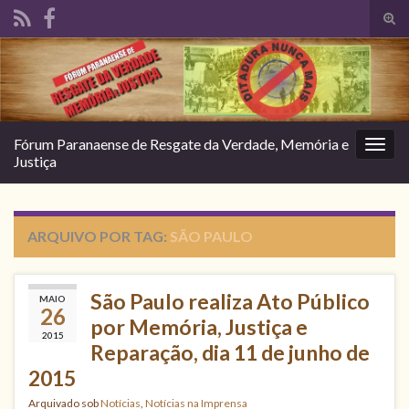
Alte
form
Search for:
de
pesq
Fórum Paranaense de Resgate da Verdade, Memória e
Alter
Justiça
nave
ARQUIVO POR TAG:
SÃO PAULO
São Paulo realiza Ato Público
MAIO
26
por Memória, Justiça e
2015
Reparação, dia 11 de junho de
2015
Arquivado sob
Notícias
,
Notícias na Imprensa