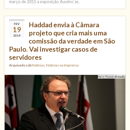
março de 2015 a exposição Ausênc’as.
Haddad envia à Câmara
FEV
19
projeto que cria mais uma
2014
comissão da verdade em São
Paulo. Vai investigar casos de
servidores
Arquivado sob
Notícias
,
Notícias na Imprensa