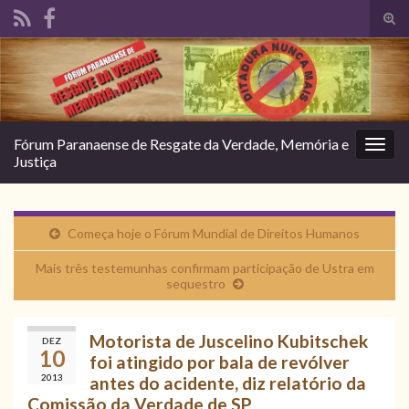
Alte
form
Search for:
de
pesq
Fórum Paranaense de Resgate da Verdade, Memória e
Alter
Justiça
nave
Começa hoje o Fórum Mundial de Direitos Humanos
Mais três testemunhas confirmam participação de Ustra em
sequestro
Motorista de Juscelino Kubitschek
DEZ
10
foi atingido por bala de revólver
2013
antes do acidente, diz relatório da
Comissão da Verdade de SP