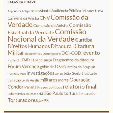
PALAVRA CHAVE
assassinato
Audiência Pública
Brilhante Ustra
Argentina
Artigo
Comissão da
CNV
Caravana da Anistia
Verdade
Comissão
Comissão de Anistia
Comissão
Estadual da Verdade
Nacional da Verdade
Curitiba
Ditadura
Direitos Humanos
Ditadura
Militar
evento
DOI-CODI
documentos
Documentário
Fragmentos da ditadura
FMDH
Foz do Iguaçu
exumação
Fórum Verdade
golpe de 1964
Guerrilha do Araguaia
Investigações
homenagem
João Goulart
justiça de
Jango
Operação
militares
morte
transição
Lei da Anistia
relatório final
Condor
Paraná
Presos políticos
São Paulo
tortura
Torturador
Rubens Paiva
sociedade civil
Torturadores
UFPR