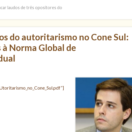
icar laudos de três opositores do
dos do autoritarismo no Cone Sul:
s à Norma Global de
dual
toritarismo_no_Cone_Sul.pdf”]