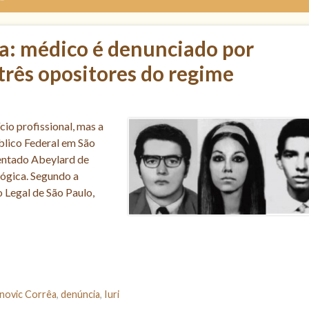
a: médico é denunciado por
 três opositores do regime
io profissional, mas a
úblico Federal em São
sentado Abeylard de
lógica. Segundo a
 Legal de São Paulo,
inovic Corrêa
,
denúncia
,
Iuri