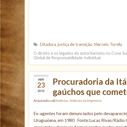
Ditadura
,
justiça de transição
,
Marcelo Torelly
O direito e os legados do autoritarismo no Cone Su
Global de Responsabilidade Individual
Procuradoria da Itá
ABR
23
gaúchos que comet
2015
Arquivado sob
Notícias
,
Notícias na Imprensa
Ex-agentes foram denunciados pelo desaparecime
Uruguaiana, em 1980 Fonte:Lucas Rivas/Rádio
apresentou denúncia formal contra quatro gaúch