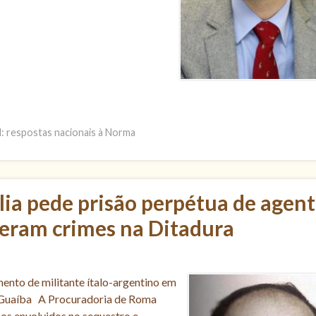
l: respostas nacionais à Norma
lia pede prisão perpétua de agen
eram crimes na Ditadura
nto de militante ítalo-argentino em
 Guaíba A Procuradoria de Roma
os envolvidos no sequestro e