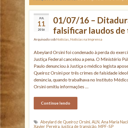
01/07/16 – Ditadur
JUL
11
falsificar laudos de
2016
Arquivado sob
Notícias
,
Notícias na Imprensa
Abeylard Orsini foi condenado à perda do exercíc
Justiça Federal cancelou a pena. O Ministério P
Paulo denunciou à Justiça o médico legista apo
Queiroz Orsini por três crimes de falsidade ideo
denúncia, quando trabalhava no Instituto Médico
Orsini omitiu informações …
Continue lendo
Abeylard de Queiroz Orsini
,
ALN
,
Ana Maria Nac
Xavier Pereira
,
justiça de transição
,
MPF-SP