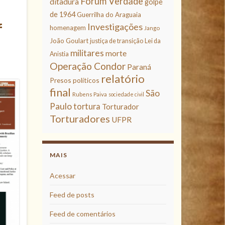
Fórum Verdade
ditadura
golpe
de 1964
Guerrilha do Araguaia
f
Investigações
homenagem
Jango
João Goulart
justiça de transição
Lei da
militares
morte
Anistia
Operação Condor
Paraná
relatório
Presos políticos
final
São
Rubens Paiva
sociedade civil
Paulo
tortura
Torturador
Torturadores
UFPR
MAIS
Acessar
Feed de posts
Feed de comentários