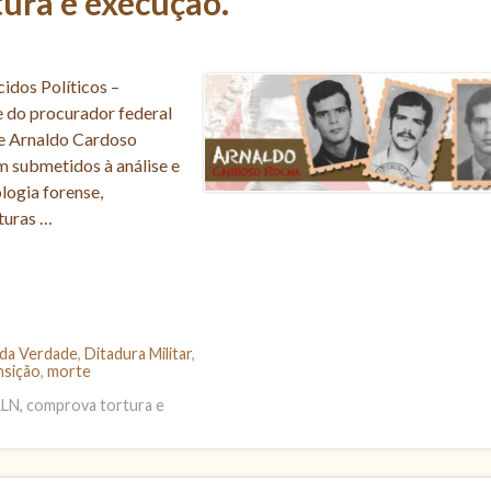
ura e execução.
dos Políticos –
e do procurador federal
de Arnaldo Cardoso
 submetidos à análise e
logia forense,
turas …
da Verdade
,
Ditadura Militar
,
ansição
,
morte
ALN, comprova tortura e