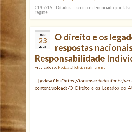
01/07/16 – Ditadura: médico é denunciado por falsif
regime
O direito e os lega
JUN
23
respostas nacionai
2015
Responsabilidade Indivi
Arquivado sob
Notícias
,
Notícias na Imprensa
[gview file=”https://forumverdade.ufpr.br/wp-
content/uploads/O_Direito_e_os_Legados_do_AU