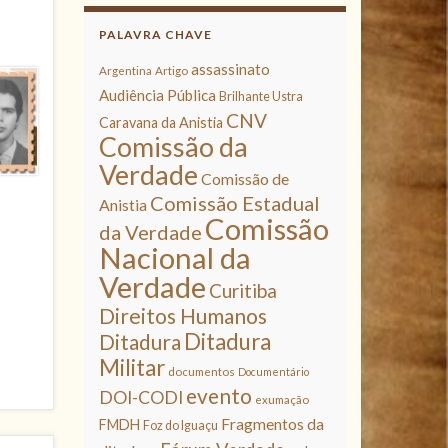
PALAVRA CHAVE
assassinato
Argentina
Artigo
Audiência Pública
Brilhante Ustra
CNV
Caravana da Anistia
Comissão da
Verdade
Comissão de
Comissão Estadual
Anistia
Comissão
da Verdade
Nacional da
Verdade
Curitiba
Direitos Humanos
Ditadura
Ditadura
Militar
documentos
Documentário
evento
DOI-CODI
exumação
Fragmentos da
FMDH
Foz do Iguaçu