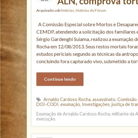
ALN, comprova tort
Arquivado sob
Notícias
,
Notícias do Fórum
A Comissão Especial sobre Mortos e Desapareci
CEMDP, atendendo a solicitação dos familiares 
Sérgio Gardenghi Suiama, realizou a exumação 
Rocha em 12/08/2013. Seus restos mortais foram
estudos periciais segundo as técnicas da antropo
concluindo fora capturado vivo, submetido a tor
Continue lendo
Arnaldo Cardoso Rocha
,
assassinato
,
Comissão 
DOI-CODI
,
exumação
,
Investigações
,
justiça de tr
Exumação de Arnaldo Cardoso Rocha, militante da 
execução.