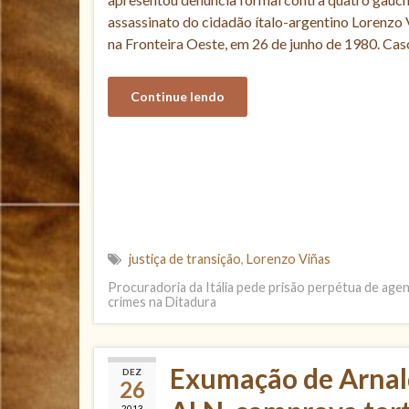
assassinato do cidadão ítalo-argentino Lorenzo
na Fronteira Oeste, em 26 de junho de 1980. Caso 
Continue lendo
justiça de transição
,
Lorenzo Viñas
Procuradoria da Itália pede prisão perpétua de a
crimes na Ditadura
Exumação de Arnald
DEZ
26
2013