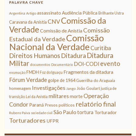
PALAVRA CHAVE
assassinato
Audiência Pública
Brilhante Ustra
Argentina
Artigo
Comissão da
CNV
Caravana da Anistia
Verdade
Comissão
Comissão de Anistia
Comissão
Estadual da Verdade
Nacional da Verdade
Curitiba
Ditadura
Direitos Humanos
Ditadura
Militar
evento
DOI-CODI
documentos
Documentário
Fragmentos da ditadura
FMDH
Foz do Iguaçu
exumação
Fórum Verdade
golpe de 1964
Guerrilha do Araguaia
Investigações
homenagem
João Goulart
justiça de
Jango
Operação
militares
morte
transição
Lei da Anistia
relatório final
Condor
Paraná
Presos políticos
São Paulo
tortura
Torturador
Rubens Paiva
sociedade civil
Torturadores
UFPR