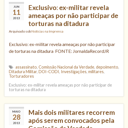
Exclusivo: ex-militar revela
JUN
11
ameaças por não participar de
2013
torturas na ditadura
Arquivado sob
Notícias na Imprensa
Exclusivo: ex-militar revela ameaças por não participar
de torturas na ditadura FONTE: JornaldaRecordJR
assassinato
,
Comissão Nacional da Verdade
,
depoimento
,
Ditadura Militar
,
DOI-CODI
,
Investigações
,
militares
,
Torturadores
Exclusivo: ex-militar revela ameaças por não participar de
torturas na ditadura
Mais dois militares recorrem
MAIO
28
após serem convocados pela
2013