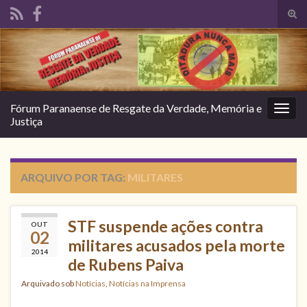
Alte
form
Search for:
de
pesq
Fórum Paranaense de Resgate da Verdade, Memória e
Alter
Justiça
nave
ARQUIVO POR TAG:
MILITARES
STF suspende ações contra
OUT
02
militares acusados pela morte
2014
de Rubens Paiva
Arquivado sob
Notícias
,
Notícias na Imprensa