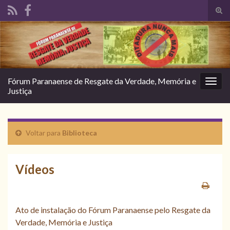
Alte
form
Search for:
de
pesq
Fórum Paranaense de Resgate da Verdade, Memória e
Alter
Justiça
nave
Voltar para
Biblioteca
Vídeos
Ato de instalação do Fórum Paranaense pelo Resgate da
Verdade, Memória e Justiça