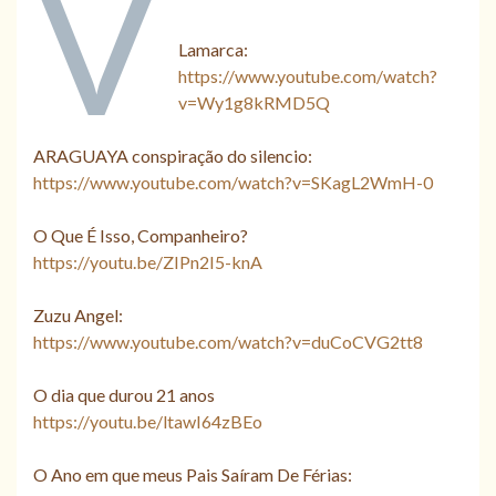
V
Lamarca:
https://www.youtube.com/watch?
v=Wy1g8kRMD5Q
ARAGUAYA conspiração do silencio:
https://www.youtube.com/watch?v=SKagL2WmH-0
O Que É Isso, Companheiro?
https://youtu.be/ZIPn2I5-knA
Zuzu Angel:
https://www.youtube.com/watch?v=duCoCVG2tt8
O dia que durou 21 anos
https://youtu.be/ltawI64zBEo
O Ano em que meus Pais Saíram De Férias: