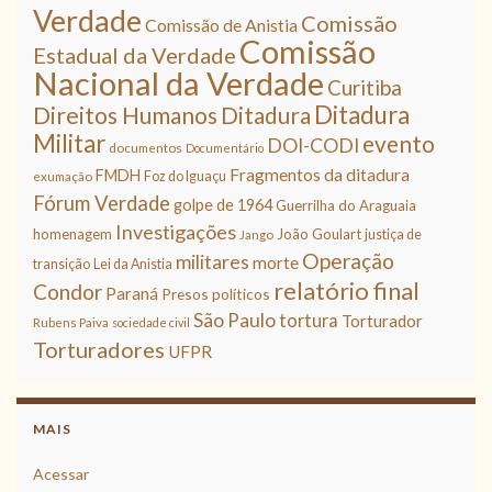
Verdade
Comissão
Comissão de Anistia
Comissão
Estadual da Verdade
Nacional da Verdade
Curitiba
Ditadura
Direitos Humanos
Ditadura
Militar
evento
DOI-CODI
documentos
Documentário
Fragmentos da ditadura
FMDH
Foz do Iguaçu
exumação
Fórum Verdade
golpe de 1964
Guerrilha do Araguaia
Investigações
homenagem
João Goulart
justiça de
Jango
Operação
militares
morte
transição
Lei da Anistia
relatório final
Condor
Paraná
Presos políticos
São Paulo
tortura
Torturador
Rubens Paiva
sociedade civil
Torturadores
UFPR
MAIS
Acessar