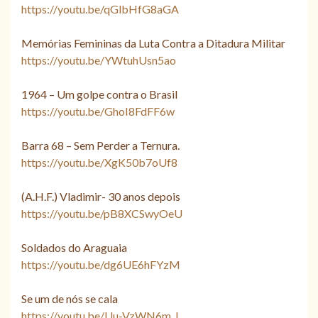
https://youtu.be/qGlbHfG8aGA
Memórias Femininas da Luta Contra a Ditadura Militar
https://youtu.be/YWtuhUsn5ao
1964 – Um golpe contra o Brasil
https://youtu.be/GhoI8FdFF6w
Barra 68 – Sem Perder a Ternura.
https://youtu.be/XgK50b7oUf8
(A.H.F.) Vladimir- 30 anos depois
https://youtu.be/pB8XCSwyOeU
Soldados do Araguaia
https://youtu.be/dg6UE6hFYzM
Se um de nós se cala
https://youtu.be/Uu-VzWN6m_I