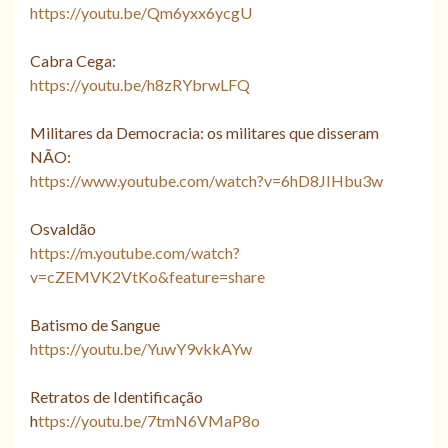
https://youtu.be/Qm6yxx6ycgU
Cabra Cega:
https://youtu.be/h8zRYbrwLFQ
Militares da Democracia: os militares que disseram
NÃO:
https://www.youtube.com/watch?v=6hD8JIHbu3w
Osvaldão
https://m.youtube.com/watch?
v=cZEMVK2VtKo&feature=share
Batismo de Sangue
https://youtu.be/YuwY9vkkAYw
Retratos de Identificação
h
ttps://youtu.be/7tmN6VMaP8o