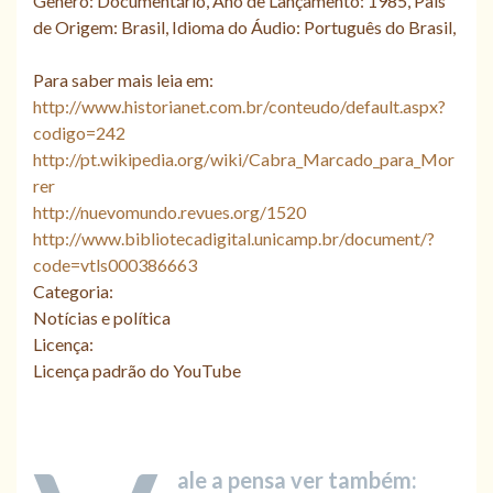
Gênero: Documentário, Ano de Lançamento: 1985, País
de Origem: Brasil, Idioma do Áudio: Português do Brasil,
Para saber mais leia em:
http://www.historianet.com.br/conteudo/default.aspx?
codigo=242
http://pt.wikipedia.org/wiki/Cabra_Marcado_para_Mor
rer
http://nuevomundo.revues.org/1520
http://www.bibliotecadigital.unicamp.br/document/?
code=vtls000386663
Categoria:
Notícias e política
Licença:
Licença padrão do YouTube
ale a pensa ver também: