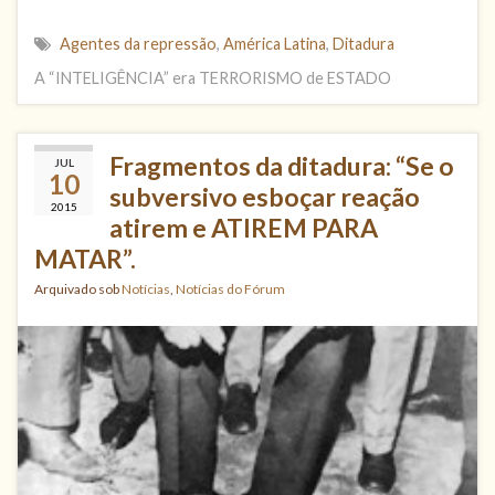
Agentes da repressão
,
América Latina
,
Ditadura
A “INTELIGÊNCIA” era TERRORISMO de ESTADO
Fragmentos da ditadura: “Se o
JUL
10
subversivo esboçar reação
2015
atirem e ATIREM PARA
MATAR”.
Arquivado sob
Notícias
,
Notícias do Fórum