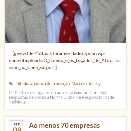
[gview file=”https://forumverdade.ufpr.br/wp-
content/uploads/O_Direito_e_os_Legados_do_AUtoritar
ismo_no_Cone_Sul.pdf”]
Ditadura
,
justiça de transição
,
Marcelo Torelly
O direito e os legados do autoritarismo no Cone Sul:
respostas nacionais à Norma Global de Responsabilidade
Individual
Ao menos 70 empresas
SET
09