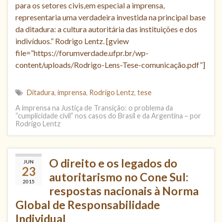
para os setores civis,em especial a imprensa,
representaria uma verdadeira investida na principal base
da ditadura: a cultura autoritária das instituições e dos
indivíduos.” Rodrigo Lentz. [gview
file=”https://forumverdade.ufpr.br/wp-
content/uploads/Rodrigo-Lens-Tese-comunicação.pdf”]
Ditadura
,
imprensa
,
Rodrigo Lentz
,
tese
A imprensa na Justiça de Transição: o problema da
“cumplicidade civil” nos casos do Brasil e da Argentina – por
Rodrigo Lentz
O direito e os legados do
JUN
23
autoritarismo no Cone Sul:
2015
respostas nacionais à Norma
Global de Responsabilidade
Individual