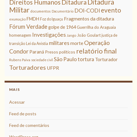
Ditadura
Direitos Humanos
Ditadura
Militar
evento
DOI-CODI
documentos
Documentário
Fragmentos da ditadura
FMDH
Foz do Iguaçu
exumação
Fórum Verdade
golpe de 1964
Guerrilha do Araguaia
Investigações
homenagem
João Goulart
justiça de
Jango
Operação
militares
morte
transição
Lei da Anistia
relatório final
Condor
Paraná
Presos políticos
São Paulo
tortura
Torturador
Rubens Paiva
sociedade civil
Torturadores
UFPR
MAIS
Acessar
Feed de posts
Feed de comentários
WordPress.org