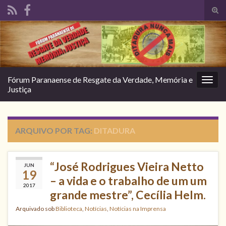
Alte
form
Search for:
de
pesq
Fórum Paranaense de Resgate da Verdade, Memória e
Alter
Justiça
nave
ARQUIVO POR TAG:
DITADURA
“José Rodrigues Vieira Netto
JUN
19
– a vida e o trabalho de um um
2017
grande mestre”, Cecília Helm.
Arquivado sob
Biblioteca
,
Notícias
,
Notícias na Imprensa