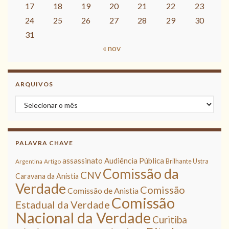
17
18
19
20
21
22
23
24
25
26
27
28
29
30
31
« nov
ARQUIVOS
Arquivos
PALAVRA CHAVE
assassinato
Audiência Pública
Brilhante Ustra
Argentina
Artigo
Comissão da
CNV
Caravana da Anistia
Verdade
Comissão
Comissão de Anistia
Comissão
Estadual da Verdade
Nacional da Verdade
Curitiba