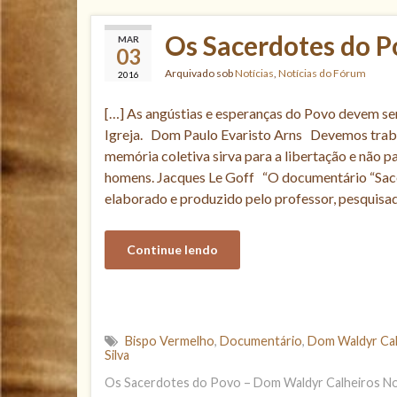
Os Sacerdotes do 
MAR
03
Arquivado sob
Notícias
,
Notícias do Fórum
2016
[…] As angústias e esperanças do Povo devem se
Igreja. Dom Paulo Evaristo Arns Devemos traba
memória coletiva sirva para a libertação e não p
homens. Jacques Le Goff “O documentário “Sace
elaborado e produzido pelo professor, pesquisa
Continue lendo
Bispo Vermelho
,
Documentário
,
Dom Waldyr Cal
Silva
Os Sacerdotes do Povo – Dom Waldyr Calheiros N