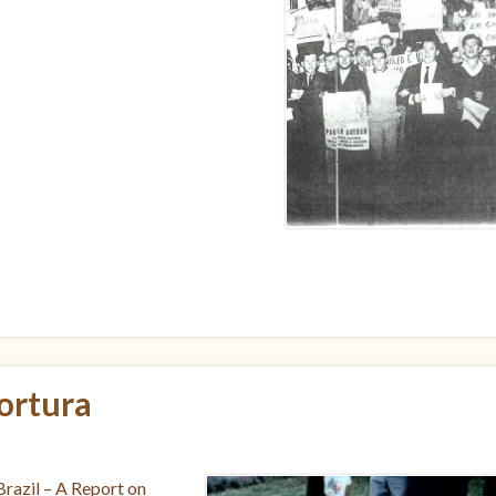
tortura
razil – A Report on