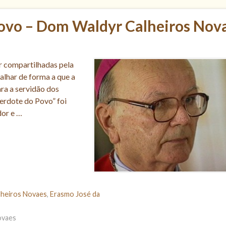
Povo – Dom Waldyr Calheiros Nov
r compartilhadas pela
lhar de forma a que a
ara a servidão dos
rdote do Povo” foi
dor e …
heiros Novaes
,
Erasmo José da
ovaes