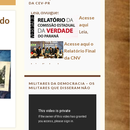
DA CEV-PR
Acesse aqui
ado
Leia, contribua !
Acesse aqui o Relatório Final
da CNV
Leia, divulgue!
Acesse aqui
Leia, contribua !
MILITARES DA DEMOCRACIA – OS
MILITARES QUE DISSERAM NÃO