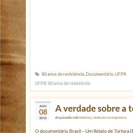
80 anos de resistência
,
Documentário
,
UFPR
UFPR: 80 anos de resistência
A verdade sobre a 
AGO
08
Arquivado sob
Notícias
,
Notícias na Imprensa
2012
O documentário Brasil – Um Relato de Tortura (B