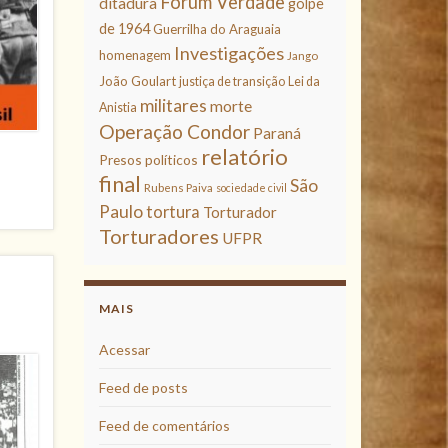
Fórum Verdade
ditadura
golpe
de 1964
Guerrilha do Araguaia
Investigações
homenagem
Jango
João Goulart
justiça de transição
Lei da
militares
morte
Anistia
Operação Condor
Paraná
relatório
Presos políticos
final
São
Rubens Paiva
sociedade civil
Paulo
tortura
Torturador
Torturadores
UFPR
MAIS
Acessar
Feed de posts
Feed de comentários