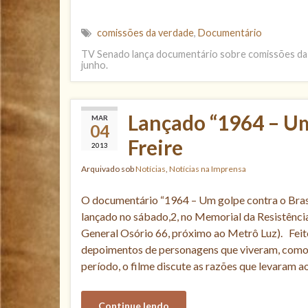
comissões da verdade
,
Documentário
TV Senado lança documentário sobre comissões da 
junho.
Lançado “1964 – Um 
MAR
04
Freire
2013
Arquivado sob
Notícias
,
Notícias na Imprensa
O documentário “1964 – Um golpe contra o Brasil”
lançado no sábado,2, no Memorial da Resistência
General Osório 66, próximo ao Metrô Luz). Feito
depoimentos de personagens que viveram, como 
período, o filme discute as razões que levaram ao
Continue lendo