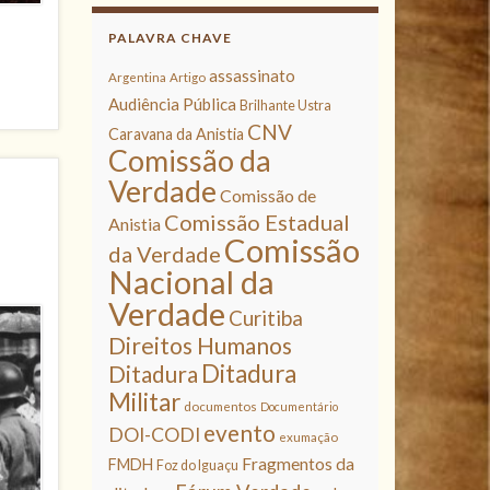
PALAVRA CHAVE
assassinato
Argentina
Artigo
Audiência Pública
Brilhante Ustra
CNV
Caravana da Anistia
Comissão da
Verdade
Comissão de
Comissão Estadual
Anistia
Comissão
da Verdade
Nacional da
Verdade
Curitiba
Direitos Humanos
Ditadura
Ditadura
Militar
documentos
Documentário
evento
DOI-CODI
exumação
Fragmentos da
FMDH
Foz do Iguaçu