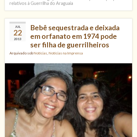
relativos à Guerrilha do Araguaia
Bebê sequestrada e deixada
JUL
22
em orfanato em 1974 pode
2013
ser filha de guerrilheiros
Arquivado sob
Notícias
,
Notícias na Imprensa