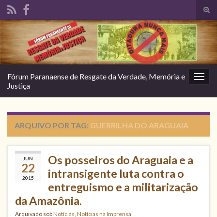
Alte
form
Search for:
de
pesq
Fórum Paranaense de Resgate da Verdade, Memória e
Alter
Justiça
nave
ARQUIVO POR TAG:
GUERRILHA DO ARAGUAIA
Os posseiros do Araguaia e a
JUN
22
intransigente luta contra o
2015
entreguismo e a militarização
da Amazônia.
Arquivado sob
Notícias
,
Notícias na Imprensa