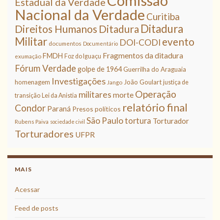
Comissão
Estadual da Verdade
Nacional da Verdade
Curitiba
Ditadura
Direitos Humanos
Ditadura
Militar
evento
DOI-CODI
documentos
Documentário
Fragmentos da ditadura
FMDH
Foz do Iguaçu
exumação
Fórum Verdade
golpe de 1964
Guerrilha do Araguaia
Investigações
homenagem
João Goulart
justiça de
Jango
Operação
militares
morte
transição
Lei da Anistia
relatório final
Condor
Paraná
Presos políticos
São Paulo
tortura
Torturador
Rubens Paiva
sociedade civil
Torturadores
UFPR
MAIS
Acessar
Feed de posts