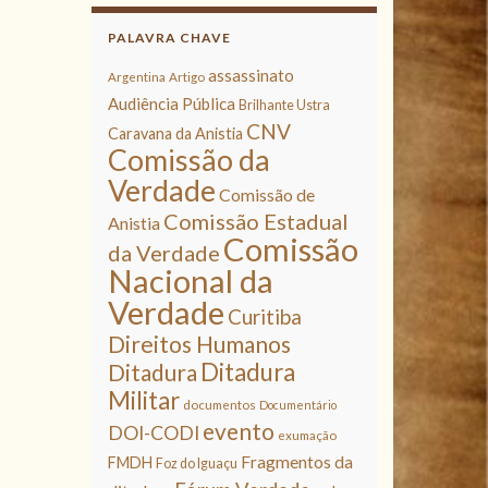
PALAVRA CHAVE
assassinato
Argentina
Artigo
Audiência Pública
Brilhante Ustra
CNV
Caravana da Anistia
Comissão da
Verdade
Comissão de
Comissão Estadual
Anistia
Comissão
da Verdade
Nacional da
Verdade
Curitiba
Direitos Humanos
Ditadura
Ditadura
Militar
documentos
Documentário
evento
DOI-CODI
exumação
Fragmentos da
FMDH
Foz do Iguaçu