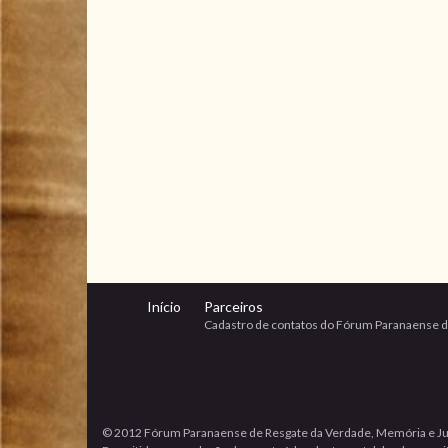
Início
Parceiros
Cadastro de contatos do Fórum Paranaense d
© 2012 Fórum Paranaense de Resgate da Verdade, Memória e Ju