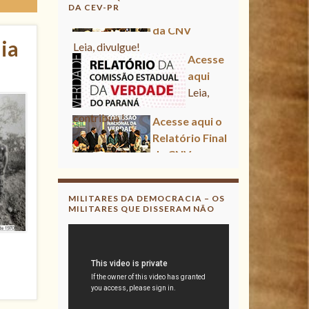
DA CEV-PR
da CNV
Leia, divulgue!
Acesse
ia
aqui
Leia,
contribua !
Acesse aqui o
Relatório Final
da CNV
Leia, divulgue!
MILITARES DA DEMOCRACIA – OS
MILITARES QUE DISSERAM NÃO