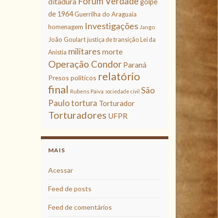
Fórum Verdade
ditadura
golpe
de 1964
Guerrilha do Araguaia
Investigações
homenagem
Jango
João Goulart
justiça de transição
Lei da
militares
morte
Anistia
Operação Condor
Paraná
relatório
Presos políticos
final
São
Rubens Paiva
sociedade civil
Paulo
tortura
Torturador
Torturadores
UFPR
MAIS
Acessar
Feed de posts
Feed de comentários