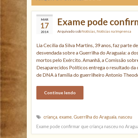
Exame pode confirm
MAR
17
Arquivado sob
Notícias
,
Notícias na Imprensa
2014
Lia Cecília da Silva Martins, 39 anos, faz parte d
desvendada sobre a Guerrilha do Araguaia: a dos 
mortos pelo Exército. Amanhã, a Comissão sobr
Desaparecidos Políticos entrega o resultado da
de DNA à família do guerrilheiro Antonio Theod
Continue lendo
criança
,
exame
,
Guerrilha do Araguaia
,
nasceu
Exame pode confirmar que criança nasceu no Aragu