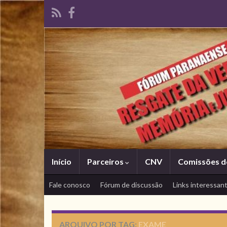
Início
Parceiros
CNV
Comissões d
Fale conosco
Fórum de discussão
Links interessan
ARQUIVO POR TAG:
EXAME