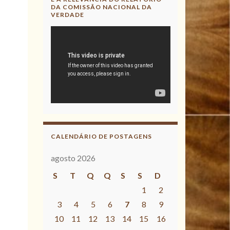
DA COMISSÃO NACIONAL DA
VERDADE
CALENDÁRIO DE POSTAGENS
agosto 2026
S
T
Q
Q
S
S
D
1
2
3
4
5
6
7
8
9
10
11
12
13
14
15
16