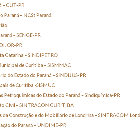
ná – CUT-PR
do Paraná – NCSt Paraná
gião
 Paraná – SENGE-PR
INDIJOR-PR
anta Catarina – SINDIPETRO
 Municipal de Curitiba – SISMMAC
iário do Estado do Paraná – SINDIJUS-PR
ipais de Curitiba -SISMUC
ias Petroquímicas do Estado do Paraná – Sindiquímica-PR
ução Civil – SINTRACON CURITIBA
ias da Construção e do Mobiliário de Londrina – SINTRACOM Lond
ucação do Paraná – UNDIME-PR