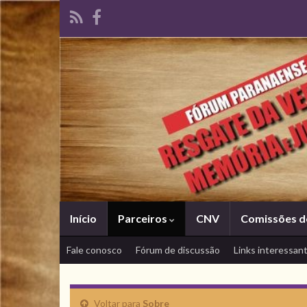
Início
Parceiros
CNV
Comissões d
Fale conosco
Fórum de discussão
Links interessan
Voltar para
Sobre