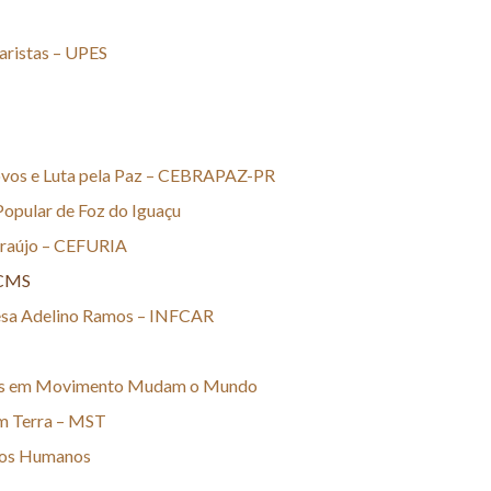
aristas – UPES
Povos e Luta pela Paz – CEBRAPAZ-PR
opular de Foz do Iguaçu
Araújo – CEFURIA
 CMS
esa Adelino Ramos – INFCAR
res em Movimento Mudam o Mundo
m Terra – MST
itos Humanos