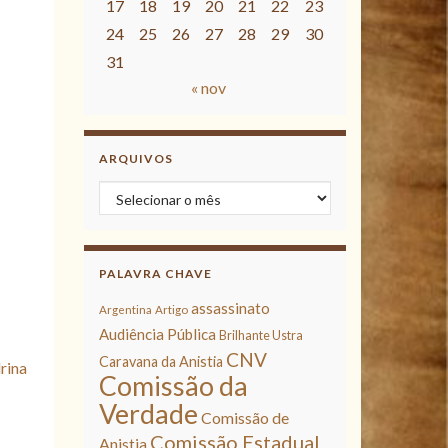
17
18
19
20
21
22
23
24
25
26
27
28
29
30
31
« nov
ARQUIVOS
Arquivos
PALAVRA CHAVE
assassinato
Argentina
Artigo
Audiência Pública
Brilhante Ustra
CNV
Caravana da Anistia
rina
Comissão da
Verdade
Comissão de
Comissão Estadual
Anistia