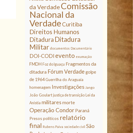
Comissão
da Verdade
Nacional da
Verdade
Curitiba
Direitos Humanos
Ditadura
Ditadura
Militar
documentos
Documentário
evento
DOI-CODI
exumação
Fragmentos da
FMDH
Foz do Iguaçu
Fórum Verdade
ditadura
golpe
de 1964
Guerrilha do Araguaia
Investigações
homenagem
Jango
João Goulart
justiça de transição
Lei da
militares
morte
Anistia
Operação Condor
Paraná
relatório
Presos políticos
final
São
Rubens Paiva
sociedade civil