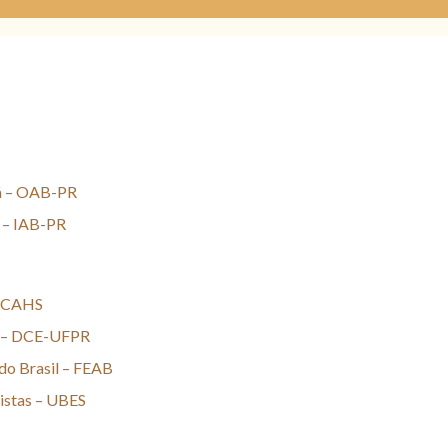
ná – OAB-PR
á – IAB-PR
– CAHS
PR – DCE-UFPR
do Brasil – FEAB
ristas – UBES