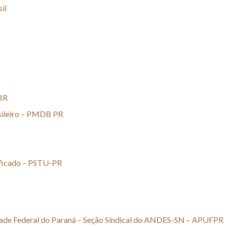
il
 BR
sileiro – PMDB PR
ificado – PSTU-PR
dade Federal do Paraná – Seção Sindical do ANDES-SN – APUFPR