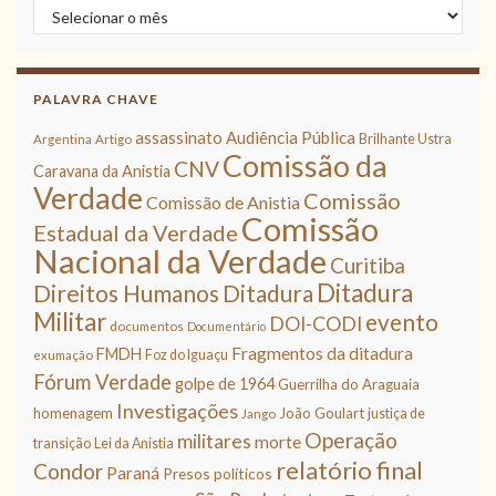
Arquivos
PALAVRA CHAVE
assassinato
Audiência Pública
Brilhante Ustra
Argentina
Artigo
Comissão da
CNV
Caravana da Anistia
Verdade
Comissão
Comissão de Anistia
Comissão
Estadual da Verdade
Nacional da Verdade
Curitiba
Ditadura
Direitos Humanos
Ditadura
Militar
evento
DOI-CODI
documentos
Documentário
Fragmentos da ditadura
FMDH
Foz do Iguaçu
exumação
Fórum Verdade
golpe de 1964
Guerrilha do Araguaia
Investigações
homenagem
João Goulart
justiça de
Jango
Operação
militares
morte
transição
Lei da Anistia
relatório final
Condor
Paraná
Presos políticos