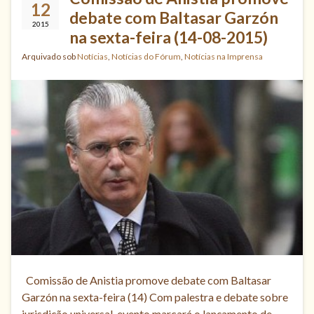
12
debate com Baltasar Garzón
2015
na sexta-feira (14-08-2015)
Arquivado sob
Notícias
,
Notícias do Fórum
,
Notícias na Imprensa
Comissão de Anistia promove debate com Baltasar
Garzón na sexta-feira (14) Com palestra e debate sobre
jurisdição universal, evento marcará o lançamento de