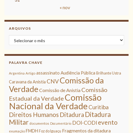
« nov
ARQUIVOS
Arquivos
PALAVRA CHAVE
assassinato
Audiência Pública
Brilhante Ustra
Argentina
Artigo
Comissão da
CNV
Caravana da Anistia
Verdade
Comissão
Comissão de Anistia
Comissão
Estadual da Verdade
Nacional da Verdade
Curitiba
Ditadura
Direitos Humanos
Ditadura
Militar
evento
DOI-CODI
documentos
Documentário
Fragmentos da ditadura
FMDH
Foz do Iguaçu
exumação