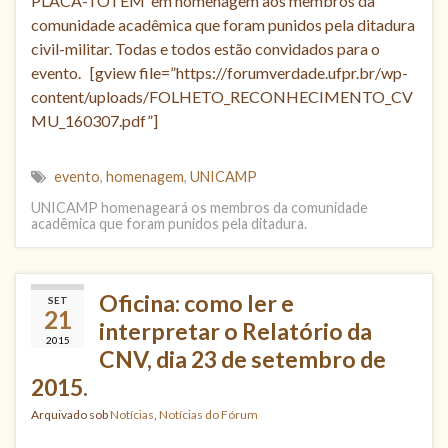
PLACA-TOTEM em homenagem aos membros da
comunidade acadêmica que foram punidos pela ditadura
civil-militar. Todas e todos estão convidados para o
evento. [gview file=”https://forumverdade.ufpr.br/wp-
content/uploads/FOLHETO_RECONHECIMENTO_CV
MU_160307.pdf”]
evento
,
homenagem
,
UNICAMP
UNICAMP homenageará os membros da comunidade
acadêmica que foram punidos pela ditadura.
Oficina: como ler e
SET
21
interpretar o Relatório da
2015
CNV, dia 23 de setembro de
2015.
Arquivado sob
Notícias
,
Notícias do Fórum