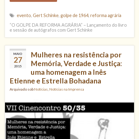
evento
,
Gert Schinke
,
golpe de 1964
,
reforma agrária
“O GOLPE DA REFORMA AGRÁRIA” – Lançamento do livro
e sessão de autógrafos com Gert Schinke
Mulheres na resistência por
MAIO
27
Memória, Verdade e Justiça:
2015
uma homenagem a Inês
Etienne e Estrella Bohadana
Arquivado sob
Notícias
,
Notícias na Imprensa