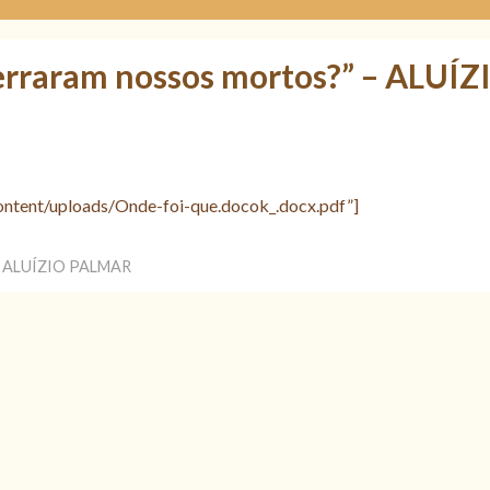
erraram nossos mortos?” – ALUÍZ
content/uploads/Onde-foi-que.docok_.docx.pdf”]
 – ALUÍZIO PALMAR