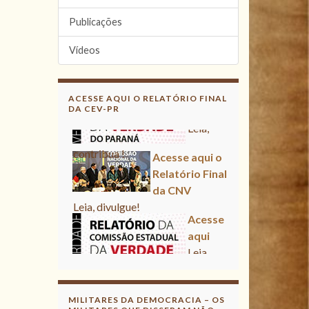
Publicações
Vídeos
ACESSE AQUI O RELATÓRIO FINAL
DA CEV-PR
Acesse aqui o Relatório Final
da CNV
Leia, divulgue!
Acesse aqui
Leia, contribua !
Acesse aqui o Relatório Final
da CNV
Leia, divulgue!
MILITARES DA DEMOCRACIA – OS