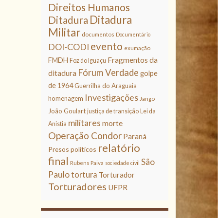
Direitos Humanos
Ditadura
Ditadura
Militar
documentos
Documentário
evento
DOI-CODI
exumação
Fragmentos da
FMDH
Foz do Iguaçu
Fórum Verdade
ditadura
golpe
de 1964
Guerrilha do Araguaia
Investigações
homenagem
Jango
João Goulart
justiça de transição
Lei da
militares
morte
Anistia
Operação Condor
Paraná
relatório
Presos políticos
final
São
Rubens Paiva
sociedade civil
Paulo
tortura
Torturador
Torturadores
UFPR