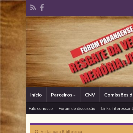
Início
Parceiros
CNV
Comissões d
Fale conosco
Fórum de discussão
Links interessan
Voltar para
Biblioteca