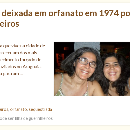
e deixada em orfanato em 1974 p
heiros
a que vive na cidade de
larecer um dos mais
arecimento forçado de
uzilados no Araguaia.
a para um …
eiros
,
orfanato
,
sequestrada
e ser filha de guerrilheiros