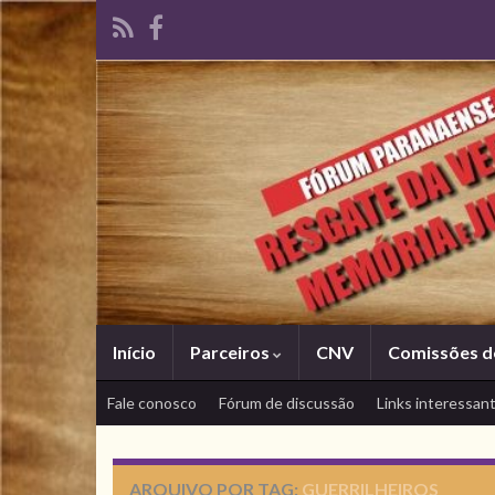
Início
Parceiros
CNV
Comissões d
Fale conosco
Fórum de discussão
Links interessan
ARQUIVO POR TAG:
GUERRILHEIROS