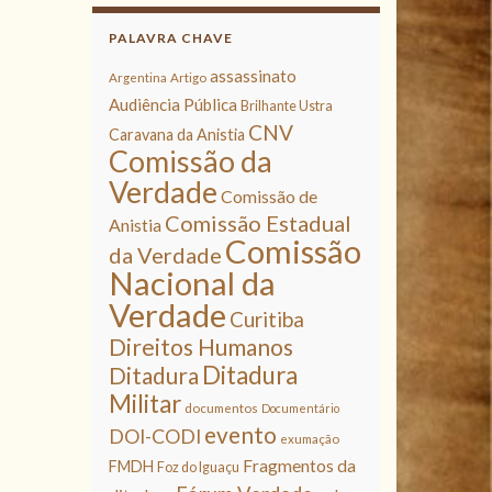
PALAVRA CHAVE
assassinato
Argentina
Artigo
Audiência Pública
Brilhante Ustra
CNV
Caravana da Anistia
Comissão da
Verdade
Comissão de
Comissão Estadual
Anistia
Comissão
da Verdade
Nacional da
Verdade
Curitiba
Direitos Humanos
Ditadura
Ditadura
Militar
documentos
Documentário
evento
DOI-CODI
exumação
Fragmentos da
FMDH
Foz do Iguaçu