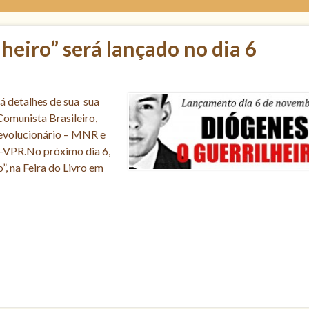
lheiro” será lançado no dia 6
á detalhes de sua sua
Comunista Brasileiro,
evolucionário – MNR e
a-VPR.No próximo dia 6,
”, na Feira do Livro em