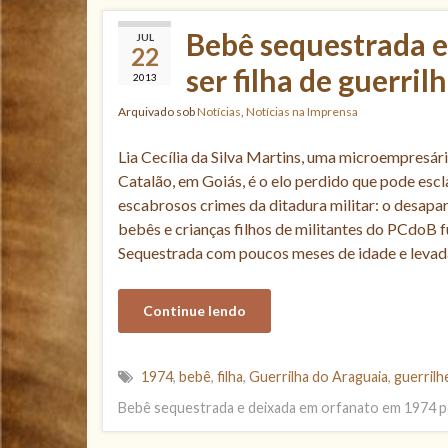
Bebê sequestrada 
JUL
22
ser filha de guerril
2013
Arquivado sob
Notícias
,
Notícias na Imprensa
Lia Cecília da Silva Martins, uma microempresári
Catalão, em Goiás, é o elo perdido que pode esc
escabrosos crimes da ditadura militar: o desap
bebês e crianças filhos de militantes do PCdoB f
Sequestrada com poucos meses de idade e levad
Continue lendo
1974
,
bebê
,
filha
,
Guerrilha do Araguaia
,
guerrilh
Bebê sequestrada e deixada em orfanato em 1974 pod