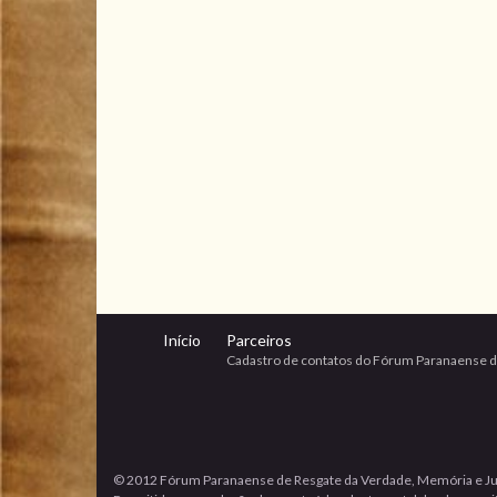
Início
Parceiros
Cadastro de contatos do Fórum Paranaense d
© 2012 Fórum Paranaense de Resgate da Verdade, Memória e Ju