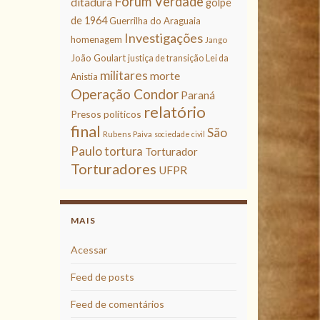
Fórum Verdade
ditadura
golpe
de 1964
Guerrilha do Araguaia
Investigações
homenagem
Jango
João Goulart
justiça de transição
Lei da
militares
morte
Anistia
Operação Condor
Paraná
relatório
Presos políticos
final
São
Rubens Paiva
sociedade civil
Paulo
tortura
Torturador
Torturadores
UFPR
MAIS
Acessar
Feed de posts
Feed de comentários