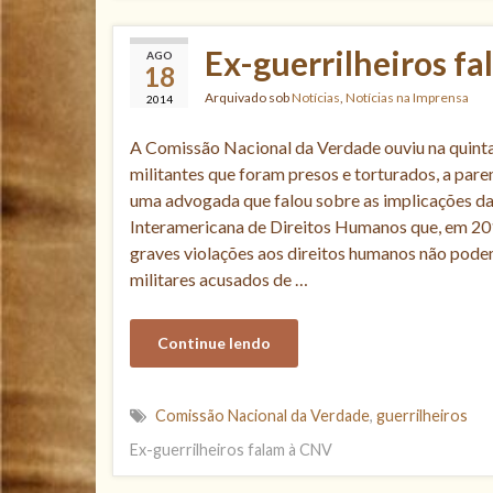
Ex-guerrilheiros f
AGO
18
Arquivado sob
Notícias
,
Notícias na Imprensa
2014
A Comissão Nacional da Verdade ouviu na quinta-
militantes que foram presos e torturados, a par
uma advogada que falou sobre as implicações da
Interamericana de Direitos Humanos que, em 20
graves violações aos direitos humanos não podem
militares acusados de …
Continue lendo
Comissão Nacional da Verdade
,
guerrilheiros
Ex-guerrilheiros falam à CNV