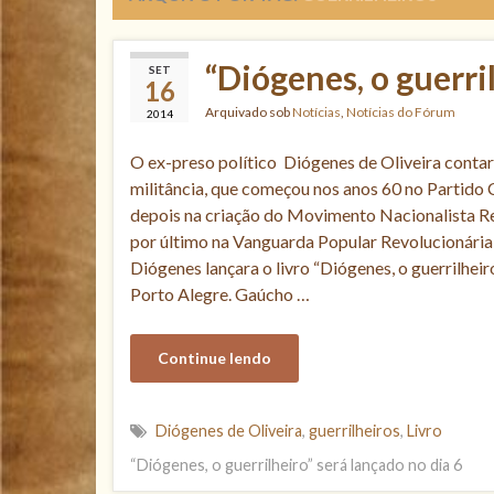
“Diógenes, o guerri
SET
16
Arquivado sob
Notícias
,
Notícias do Fórum
2014
O ex-preso político Diógenes de Oliveira contar
militância, que começou nos anos 60 no Partido 
depois na criação do Movimento Nacionalista R
por último na Vanguarda Popular Revolucionári
Diógenes lançara o livro “Diógenes, o guerrilheiro
Porto Alegre. Gaúcho …
Continue lendo
Diógenes de Oliveira
,
guerrilheiros
,
Livro
“Diógenes, o guerrilheiro” será lançado no dia 6