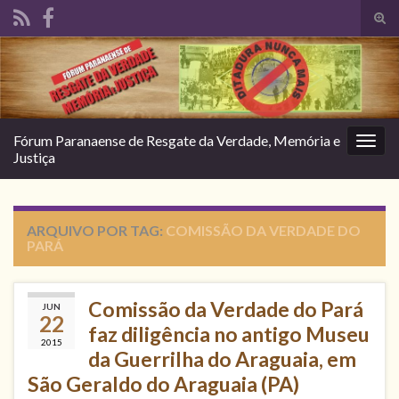
Alte
form
Search for:
de
pesq
Fórum Paranaense de Resgate da Verdade, Memória e
Alter
Justiça
nave
ARQUIVO POR TAG:
COMISSÃO DA VERDADE DO
PARÁ
Comissão da Verdade do Pará
JUN
22
faz diligência no antigo Museu
2015
da Guerrilha do Araguaia, em
São Geraldo do Araguaia (PA)