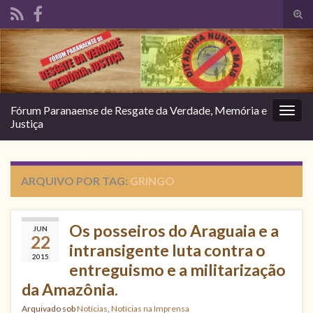
Alte
form
Search for:
de
pesq
Fórum Paranaense de Resgate da Verdade, Memória e
Alter
Justiça
nave
ARQUIVO POR TAG:
GRINGO
Os posseiros do Araguaia e a
JUN
22
intransigente luta contra o
2015
entreguismo e a militarização
da Amazônia.
Arquivado sob
Notícias
,
Notícias na Imprensa