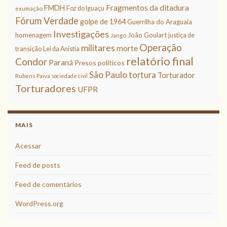
Fragmentos da ditadura
FMDH
Foz do Iguaçu
exumação
Fórum Verdade
golpe de 1964
Guerrilha do Araguaia
Investigações
homenagem
João Goulart
justiça de
Jango
Operação
militares
morte
transição
Lei da Anistia
relatório final
Condor
Paraná
Presos políticos
São Paulo
tortura
Torturador
Rubens Paiva
sociedade civil
Torturadores
UFPR
MAIS
Acessar
Feed de posts
Feed de comentários
WordPress.org