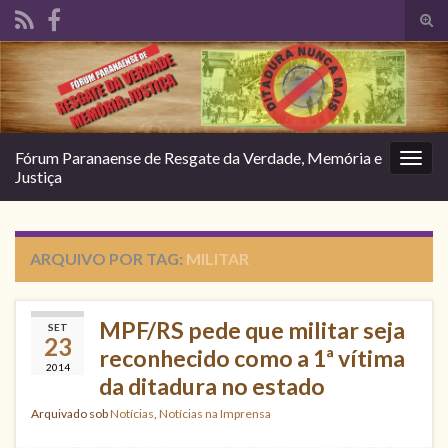
Alte
form
Search for:
de
pesq
Fórum Paranaense de Resgate da Verdade, Memória e
Alter
Justiça
nave
ARQUIVO POR TAG:
MILITAR
MPF/RS pede que militar seja
SET
23
reconhecido como a 1ª vítima
2014
da ditadura no estado
Arquivado sob
Notícias
,
Notícias na Imprensa