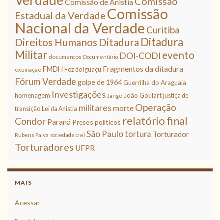
Comissão
Comissão de Anistia
Comissão
Estadual da Verdade
Nacional da Verdade
Curitiba
Ditadura
Direitos Humanos
Ditadura
Militar
evento
DOI-CODI
documentos
Documentário
Fragmentos da ditadura
FMDH
Foz do Iguaçu
exumação
Fórum Verdade
golpe de 1964
Guerrilha do Araguaia
Investigações
homenagem
João Goulart
justiça de
Jango
Operação
militares
morte
transição
Lei da Anistia
relatório final
Condor
Paraná
Presos políticos
São Paulo
tortura
Torturador
Rubens Paiva
sociedade civil
Torturadores
UFPR
MAIS
Acessar