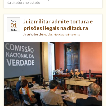
da ditadura no estado
Juiz militar admite tortura e
AGO
01
prisões ilegais na ditadura
2014
Arquivado sob
Notícias
,
Notícias na Imprensa