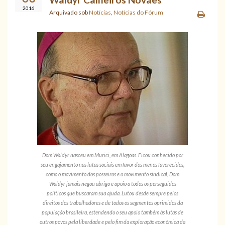
2016
Arquivado sob
Notícias
,
Notícias do Fórum
Dom Waldyr nasceu em Murici, em Alagoas. Ficou conhecido por
seu engajamento nas lutas sociais em favor dos menos favorecidos,
como o movimento dos posseiros e o movimento sindical, Dom
Waldyr jamais negou abrigo e apoio a todos os perseguidos
políticos que buscaram sua ajuda. Lutou desde sempre pelos
direitos dos trabalhadores e de todos os segmentos oprimidos da
população brasileira, estendendo o seu apoio também às lutas de
outros povos pela liberdade e pelo fim da exploração econômica da