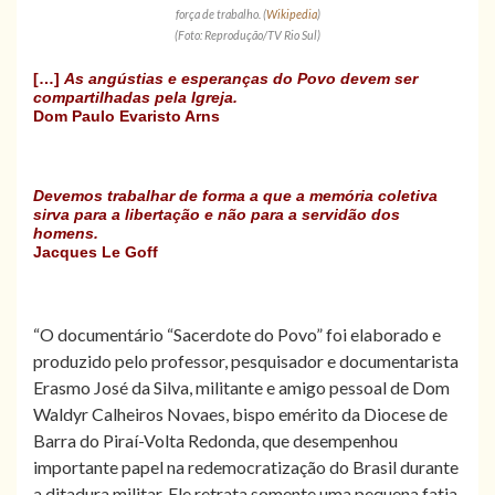
força de trabalho. (
Wikipedia
)
(Foto: Reprodução/TV Rio Sul)
[…]
As angústias e esperanças do Povo devem ser
compartilhadas pela Igreja.
Dom Paulo Evaristo Arns
Devemos trabalhar de forma a que a memória coletiva
sirva para a libertação e não para a servidão dos
homens.
Jacques Le Goff
“O documentário “Sacerdote do Povo” foi elaborado e
produzido pelo professor, pesquisador e documentarista
Erasmo José da Silva, militante e amigo pessoal de Dom
Waldyr Calheiros Novaes, bispo emérito da Diocese de
Barra do Piraí-Volta Redonda, que desempenhou
importante papel na redemocratização do Brasil durante
a ditadura militar. Ele retrata somente uma pequena fatia