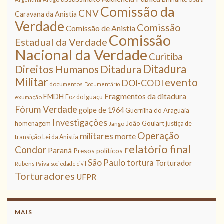
Comissão da
CNV
Caravana da Anistia
Verdade
Comissão
Comissão de Anistia
Comissão
Estadual da Verdade
Nacional da Verdade
Curitiba
Ditadura
Direitos Humanos
Ditadura
Militar
evento
DOI-CODI
documentos
Documentário
Fragmentos da ditadura
FMDH
Foz do Iguaçu
exumação
Fórum Verdade
golpe de 1964
Guerrilha do Araguaia
Investigações
homenagem
João Goulart
justiça de
Jango
Operação
militares
morte
transição
Lei da Anistia
relatório final
Condor
Paraná
Presos políticos
São Paulo
tortura
Torturador
Rubens Paiva
sociedade civil
Torturadores
UFPR
MAIS