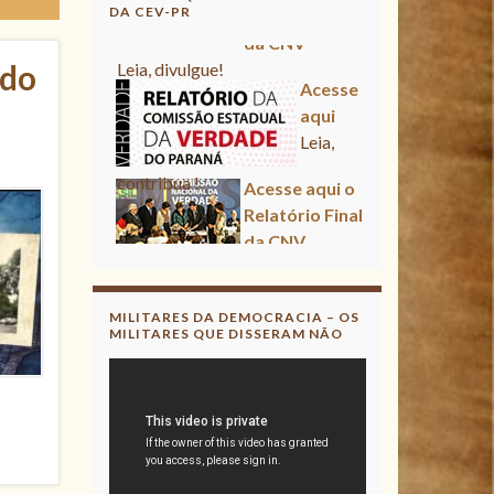
DA CEV-PR
Acesse aqui
ado
Leia, contribua !
Acesse aqui o Relatório Final
da CNV
Leia, divulgue!
Acesse aqui
Leia, contribua !
MILITARES DA DEMOCRACIA – OS
MILITARES QUE DISSERAM NÃO