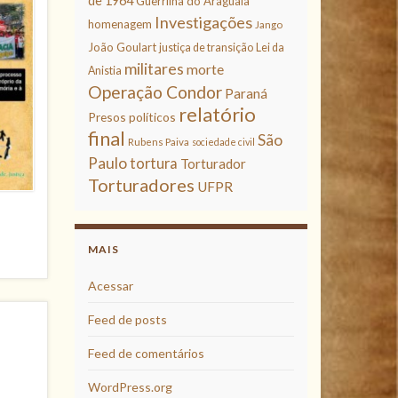
de 1964
Guerrilha do Araguaia
Investigações
homenagem
Jango
João Goulart
justiça de transição
Lei da
militares
morte
Anistia
Operação Condor
Paraná
relatório
Presos políticos
final
São
Rubens Paiva
sociedade civil
Paulo
tortura
Torturador
Torturadores
UFPR
MAIS
Acessar
Feed de posts
Feed de comentários
WordPress.org