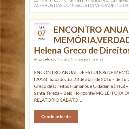
ACERVO DA CEV-RIO INTEGRARÁ PLATAFORMA 
ACERVOS DAS COMISSÕES DA VERDADE INSTAL
ENCONTRO ANUAL
ABR
07
MEMÓRIA,VERDADE 
2016
Helena Greco de Direit
Arquivado sob
Notícias
,
Notícias na Imprensa
ENCONTRO ANUAL DE ESTUDOS DE MEMÓRIA
(2016) Sábado, dia 23 de abril de 2016 – de 16:0
Greco de Direitos Humanos e Cidadania (IHG) – 
Santa Tereza – Belo Horizonte/MG LEITUR
RELATÓRIO SÁBATO. …
Continue lendo