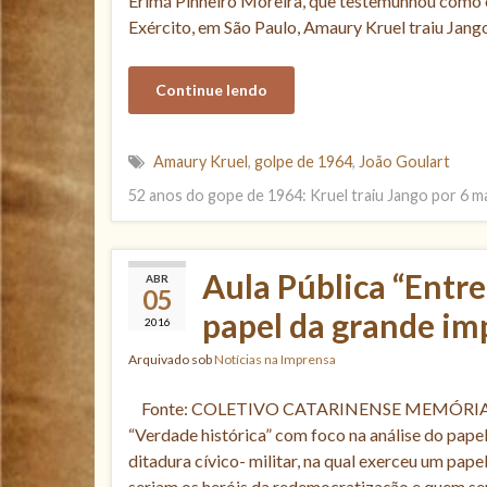
Erimá Pinheiro Moreira, que testemunhou como 
Exército, em São Paulo, Amaury Kruel traiu Jang
Continue lendo
Amaury Kruel
,
golpe de 1964
,
João Goulart
52 anos do gope de 1964: Kruel traiu Jango por 6 m
Aula Pública “Entre
ABR
05
papel da grande im
2016
Arquivado sob
Notícias na Imprensa
Fonte: COLETIVO CATARINENSE MEMÓRIA, 
“Verdade histórica” com foco na análise do pape
ditadura cívico- militar, na qual exerceu um pap
seriam os heróis da redemocratização e quem se