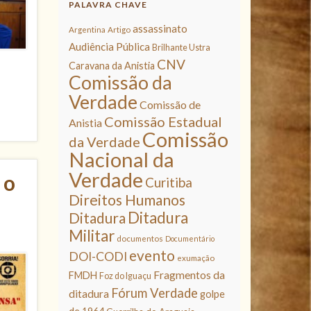
PALAVRA CHAVE
assassinato
Argentina
Artigo
Audiência Pública
Brilhante Ustra
CNV
Caravana da Anistia
Comissão da
Verdade
Comissão de
Comissão Estadual
Anistia
Comissão
da Verdade
Nacional da
Verdade
 o
Curitiba
Direitos Humanos
Ditadura
Ditadura
Militar
documentos
Documentário
evento
DOI-CODI
exumação
Fragmentos da
FMDH
Foz do Iguaçu
Fórum Verdade
ditadura
golpe