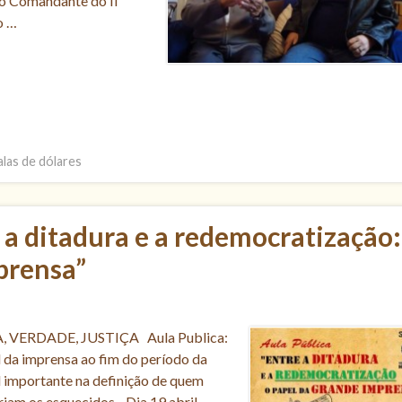
o Comandante do II
o …
alas de dólares
 a ditadura e a redemocratização:
prensa”
VERDADE, JUSTIÇA Aula Publica:
l da imprensa ao fim do período da
el importante na definição de quem
riam os esquecidos. Dia 19 abril