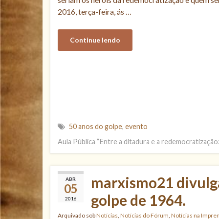
2016, terça-feira, ás …
Continue lendo
50 anos do golpe
,
evento
Aula Pública “Entre a ditadura e a redemocratização
marxismo21 divulga
ABR
05
golpe de 1964.
2016
Arquivado sob
Notícias
,
Notícias do Fórum
,
Notícias na Impre