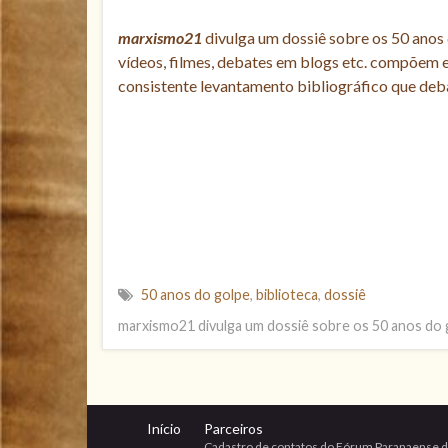
marxismo21
divulga um dossiê sobre os 50 anos d
vídeos, filmes, debates em blogs etc. compõem e
consistente levantamento bibliográfico que debat
50 anos do golpe
,
biblioteca
,
dossiê
marxismo21 divulga um dossiê sobre os 50 anos do 
Início
Parceiros
Cadastro de contatos do Fórum Paranaense d