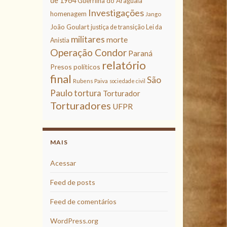
de 1964
Guerrilha do Araguaia
Investigações
homenagem
Jango
João Goulart
justiça de transição
Lei da
militares
morte
Anistia
Operação Condor
Paraná
relatório
Presos políticos
final
São
Rubens Paiva
sociedade civil
Paulo
tortura
Torturador
Torturadores
UFPR
MAIS
Acessar
Feed de posts
Feed de comentários
WordPress.org