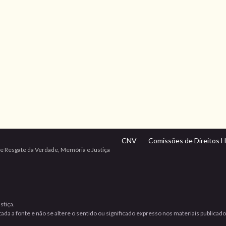
CNV
Comissões de Direitos 
e Resgate da Verdade, Memória e Justiça
stiça.
da a fonte e não se altere o sentido ou significado expresso nos materiais publicad