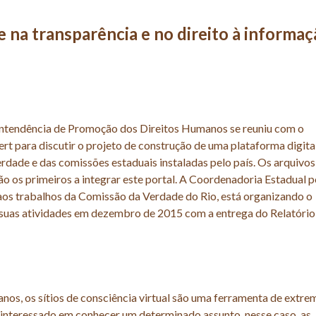
 na transparência e no direito à informaç
erintendência de Promoção dos Direitos Humanos se reuniu com o
t para discutir o projeto de construção de uma plataforma digita
rdade e das comissões estaduais instaladas pelo país. Os arquivos
o os primeiros a integrar este portal. A Coordenadoria Estadual p
os trabalhos da Comissão da Verdade do Rio, está organizando o
 suas atividades em dezembro de 2015 com a entrega do Relatório 
s, os sítios de consciência virtual são uma ferramenta de extre
 interessado em conhecer um determinado assunto, nesse caso, as