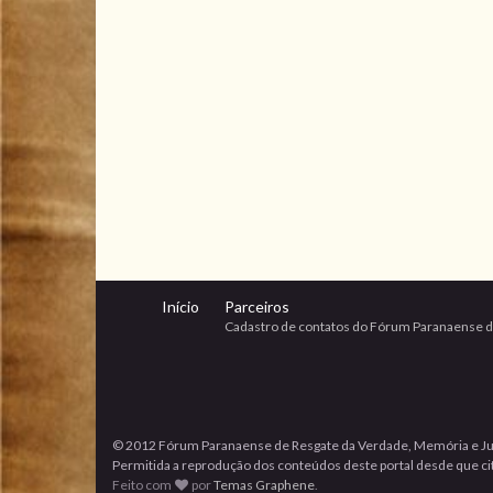
Início
Parceiros
Cadastro de contatos do Fórum Paranaense d
© 2012 Fórum Paranaense de Resgate da Verdade, Memória e Ju
Permitida a reprodução dos conteúdos deste portal desde que cita
Feito com
por
Temas Graphene
.