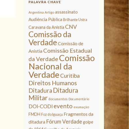
PALAVRA CHAVE
assassinato
Argentina
Artigo
Audiência Pública
Brilhante Ustra
CNV
Caravana da Anistia
Comissão da
Verdade
Comissão de
Comissão Estadual
Anistia
Comissão
da Verdade
Nacional da
Verdade
Curitiba
Direitos Humanos
Ditadura
Ditadura
Militar
documentos
Documentário
evento
DOI-CODI
exumação
Fragmentos da
FMDH
Foz do Iguaçu
Fórum Verdade
ditadura
golpe