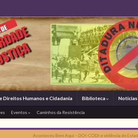
e Direitos Humanos e Cidadania
Biblioteca
Notícia
tes
Eventos
Caminhos da Resistência
Aconteceu Bem Aqui – DOI-CODI e violência de Estad