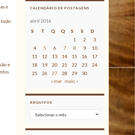
sas e
CALENDÁRIO DE POSTAGENS
abril 2016
r todo
S
T
Q
Q
S
S
D
1
2
3
4
5
6
7
8
9
10
11
12
13
14
15
16
17
são e
18
19
20
21
22
23
24
entos
25
26
27
28
29
30
« mar
maio »
ARQUIVOS
Arquivos