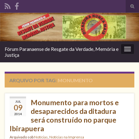
Alte
form
Search for:
de
pesq
Fórum Paranaense de Resgate da Verdade, Memória e
Alter
Justiça
nave
ARQUIVO POR TAG:
MONUMENTO
Monumento para mortos e
JUL
09
desaparecidos da ditadura
2014
será construído no parque
Ibirapuera
Arquivado sob
Notícias
,
Notícias na Imprensa