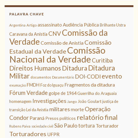
PALAVRA CHAVE
assassinato
Audiência Pública
Brilhante Ustra
Argentina
Artigo
Comissão da
CNV
Caravana da Anistia
Verdade
Comissão
Comissão de Anistia
Comissão
Estadual da Verdade
Nacional da Verdade
Curitiba
Ditadura
Direitos Humanos
Ditadura
Militar
evento
DOI-CODI
documentos
Documentário
Fragmentos da ditadura
FMDH
Foz do Iguaçu
exumação
Fórum Verdade
golpe de 1964
Guerrilha do Araguaia
Investigações
homenagem
João Goulart
justiça de
Jango
Operação
militares
morte
transição
Lei da Anistia
relatório final
Condor
Paraná
Presos políticos
São Paulo
tortura
Torturador
Rubens Paiva
sociedade civil
Torturadores
UFPR