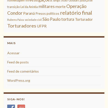
homenagem
João Goulart
justiça de
Jango
Operação
militares
morte
transição
Lei da Anistia
relatório final
Condor
Paraná
Presos políticos
São Paulo
tortura
Torturador
Rubens Paiva
sociedade civil
Torturadores
UFPR
MAIS
Acessar
Feed de posts
Feed de comentários
WordPress.org
SIGA-NOS!