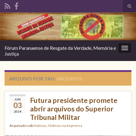
Alte
form
Search for:
de
pesq
Fórum Paranaense de Resgate da Verdade, Memória e
Alter
Justiça
nave
ARQUIVO POR TAG:
ARQUIVOS
Futura presidente promete
JUN
03
abrir arquivos do Superior
2014
Tribunal Militar
Arquivado sob
Notícias
,
Notícias na Imprensa