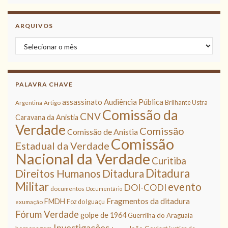
ARQUIVOS
Arquivos
PALAVRA CHAVE
assassinato
Audiência Pública
Brilhante Ustra
Argentina
Artigo
Comissão da
CNV
Caravana da Anistia
Verdade
Comissão
Comissão de Anistia
Comissão
Estadual da Verdade
Nacional da Verdade
Curitiba
Ditadura
Direitos Humanos
Ditadura
Militar
evento
DOI-CODI
documentos
Documentário
Fragmentos da ditadura
FMDH
Foz do Iguaçu
exumação
Fórum Verdade
golpe de 1964
Guerrilha do Araguaia
Investigações