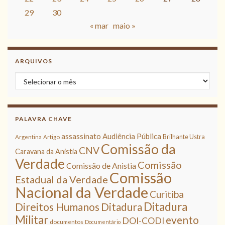
29
30
« mar
maio »
ARQUIVOS
Arquivos
PALAVRA CHAVE
assassinato
Audiência Pública
Brilhante Ustra
Argentina
Artigo
Comissão da
CNV
Caravana da Anistia
Verdade
Comissão
Comissão de Anistia
Comissão
Estadual da Verdade
Nacional da Verdade
Curitiba
Ditadura
Direitos Humanos
Ditadura
Militar
evento
DOI-CODI
documentos
Documentário