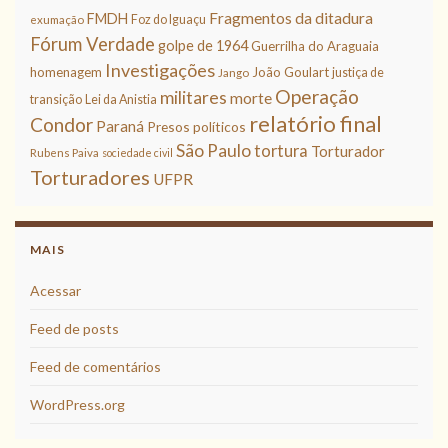
Fragmentos da ditadura
FMDH
Foz do Iguaçu
exumação
Fórum Verdade
golpe de 1964
Guerrilha do Araguaia
Investigações
homenagem
João Goulart
justiça de
Jango
Operação
militares
morte
transição
Lei da Anistia
relatório final
Condor
Paraná
Presos políticos
São Paulo
tortura
Torturador
Rubens Paiva
sociedade civil
Torturadores
UFPR
MAIS
Acessar
Feed de posts
Feed de comentários
WordPress.org