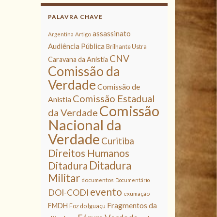
PALAVRA CHAVE
assassinato
Argentina
Artigo
Audiência Pública
Brilhante Ustra
CNV
Caravana da Anistia
Comissão da
Verdade
Comissão de
Comissão Estadual
Anistia
Comissão
da Verdade
Nacional da
Verdade
Curitiba
Direitos Humanos
Ditadura
Ditadura
Militar
documentos
Documentário
evento
DOI-CODI
exumação
Fragmentos da
FMDH
Foz do Iguaçu