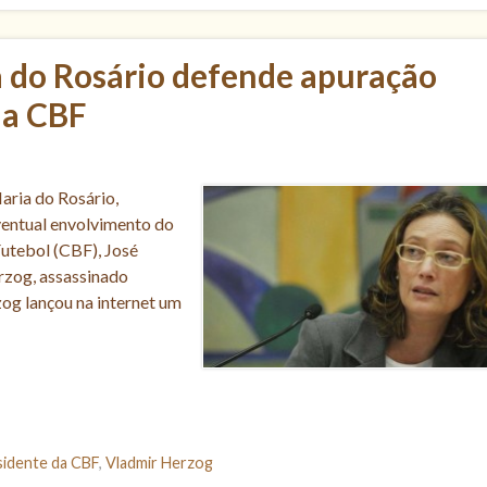
 do Rosário defende apuração
da CBF
aria do Rosário,
ventual envolvimento do
Futebol (CBF), José
rzog, assassinado
og lançou na internet um
sidente da CBF
,
Vladmir Herzog