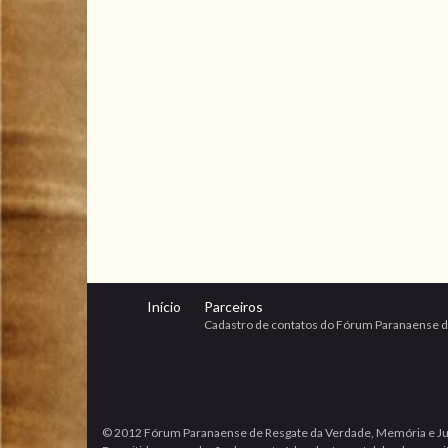
Início
Parceiros
Cadastro de contatos do Fórum Paranaense d
© 2012 Fórum Paranaense de Resgate da Verdade, Memória e Ju