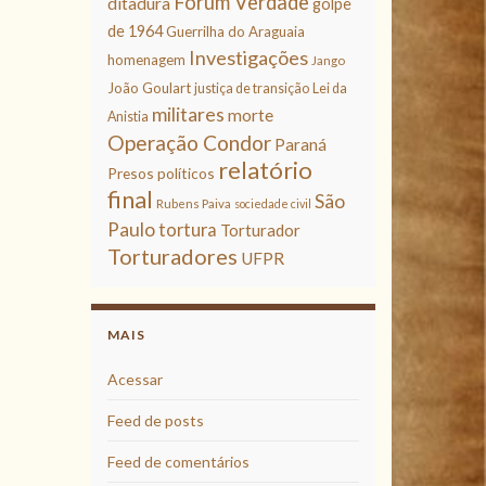
Fórum Verdade
ditadura
golpe
de 1964
Guerrilha do Araguaia
Investigações
homenagem
Jango
João Goulart
justiça de transição
Lei da
militares
morte
Anistia
Operação Condor
Paraná
relatório
Presos políticos
final
São
Rubens Paiva
sociedade civil
Paulo
tortura
Torturador
Torturadores
UFPR
MAIS
Acessar
Feed de posts
Feed de comentários