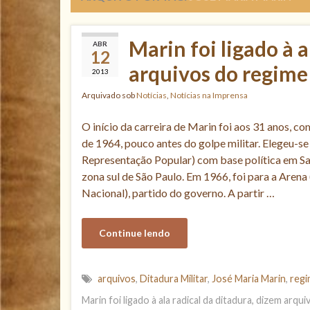
Marin foi ligado à a
ABR
12
arquivos do regime
2013
Arquivado sob
Notícias
,
Notícias na Imprensa
O início da carreira de Marin foi aos 31 anos, c
de 1964, pouco antes do golpe militar. Elegeu-se
Representação Popular) com base política em Sa
zona sul de São Paulo. Em 1966, foi para a Aren
Nacional), partido do governo. A partir …
Continue lendo
arquivos
,
Ditadura Militar
,
José Maria Marin
,
reg
Marin foi ligado à ala radical da ditadura, dizem arqu