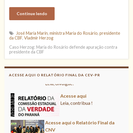
Continue lendo
José Maria Marin
,
ministra Maria do Rosário
,
presidente
da CBF
,
Vladmir Herzog
Caso Herzog: Maria do Rosário defende apuração contra
presidente da CBF
Acesse aqui o Relatório Final da
CNV
ACESSE AQUI O RELATÓRIO FINAL DA CEV-PR
Leia, divulgue!
Acesse aqui
Leia, contribua !
Acesse aqui o Relatório Final da
CNV