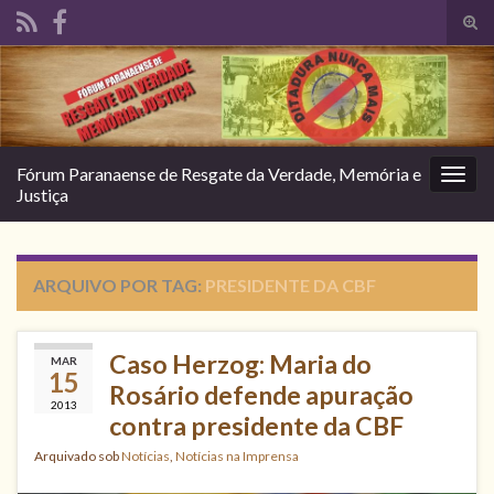
Alte
form
Search for:
de
pesq
Fórum Paranaense de Resgate da Verdade, Memória e
Alter
Justiça
nave
ARQUIVO POR TAG:
PRESIDENTE DA CBF
Caso Herzog: Maria do
MAR
15
Rosário defende apuração
2013
contra presidente da CBF
Arquivado sob
Notícias
,
Notícias na Imprensa