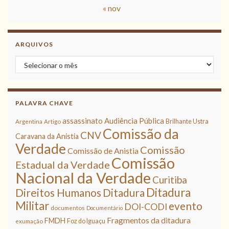
« nov
ARQUIVOS
Arquivos
PALAVRA CHAVE
assassinato
Audiência Pública
Brilhante Ustra
Argentina
Artigo
Comissão da
CNV
Caravana da Anistia
Verdade
Comissão
Comissão de Anistia
Comissão
Estadual da Verdade
Nacional da Verdade
Curitiba
Ditadura
Direitos Humanos
Ditadura
Militar
evento
DOI-CODI
documentos
Documentário
Fragmentos da ditadura
FMDH
Foz do Iguaçu
exumação