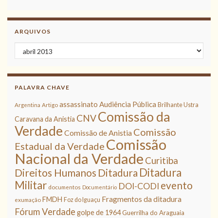
ARQUIVOS
Arquivos
PALAVRA CHAVE
assassinato
Audiência Pública
Brilhante Ustra
Argentina
Artigo
Comissão da
CNV
Caravana da Anistia
Verdade
Comissão
Comissão de Anistia
Comissão
Estadual da Verdade
Nacional da Verdade
Curitiba
Ditadura
Direitos Humanos
Ditadura
Militar
evento
DOI-CODI
documentos
Documentário
Fragmentos da ditadura
FMDH
Foz do Iguaçu
exumação
Fórum Verdade
golpe de 1964
Guerrilha do Araguaia