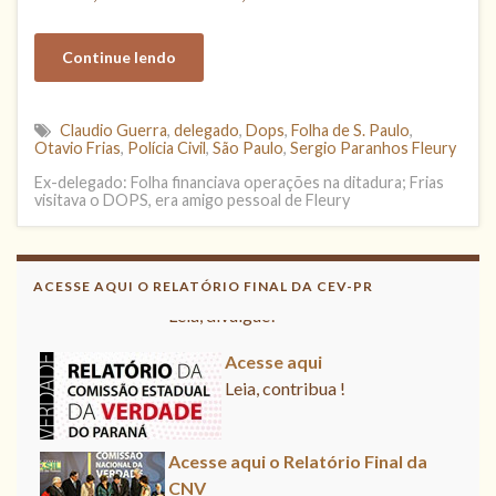
Continue lendo
Claudio Guerra
,
delegado
,
Dops
,
Folha de S. Paulo
,
Otavio Frias
,
Polícia Civil
,
São Paulo
,
Sergio Paranhos Fleury
Ex-delegado: Folha financiava operações na ditadura; Frias
visitava o DOPS, era amigo pessoal de Fleury
Acesse aqui o Relatório Final da
CNV
ACESSE AQUI O RELATÓRIO FINAL DA CEV-PR
Leia, divulgue!
Acesse aqui
Leia, contribua !
Acesse aqui o Relatório Final da
CNV