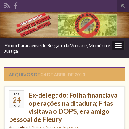
Alte
form
Search for:
de
pesq
Fórum Paranaense de Resgate da Verdade, Memória e
Alter
Justiça
nave
ARQUIVOS DE
24 DE ABRIL DE 2013
Ex-delegado: Folha financiava
ABR
24
operações na ditadura; Frias
2013
visitava o DOPS, era amigo
pessoal de Fleury
Arquivado sob
Notícias
,
Notícias na Imprensa