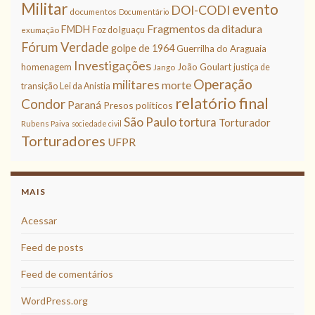
Militar
evento
DOI-CODI
documentos
Documentário
Fragmentos da ditadura
FMDH
Foz do Iguaçu
exumação
Fórum Verdade
golpe de 1964
Guerrilha do Araguaia
Investigações
homenagem
João Goulart
justiça de
Jango
Operação
militares
morte
transição
Lei da Anistia
relatório final
Condor
Paraná
Presos políticos
São Paulo
tortura
Torturador
Rubens Paiva
sociedade civil
Torturadores
UFPR
MAIS
Acessar
Feed de posts
Feed de comentários
WordPress.org