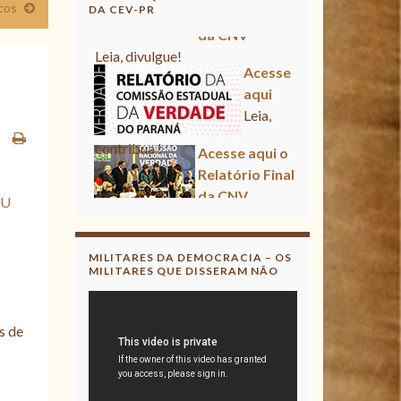
cos
DA CEV-PR
Acesse aqui
Leia, contribua !
Acesse aqui o Relatório Final
da CNV
Leia, divulgue!
U
Acesse aqui
Leia, contribua !
MILITARES DA DEMOCRACIA – OS
MILITARES QUE DISSERAM NÃO
s de