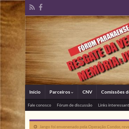
Início
Parceiros
CNV
Comissões d
Fale conosco
Fórum de discussão
Links interessan
Jango foi envenenado pela Operação Condor, reve