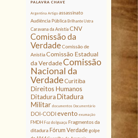
PALAVRA CHAVE
assassinato
Argentina
Artigo
Audiência Pública
Brilhante Ustra
CNV
Caravana da Anistia
Comissão da
Verdade
Comissão de
Comissão Estadual
Anistia
Comissão
da Verdade
Nacional da
Verdade
Curitiba
Direitos Humanos
Ditadura
Ditadura
Militar
documentos
Documentário
evento
DOI-CODI
exumação
Fragmentos da
FMDH
Foz do Iguaçu
Fórum Verdade
ditadura
golpe