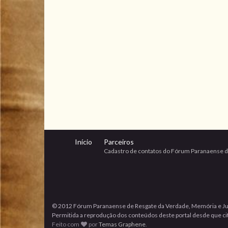
Início
Parceiros
Cadastro de contatos do Fórum Paranaense d
© 2012 Fórum Paranaense de Resgate da Verdade, Memória e Ju
Permitida a reprodução dos conteúdos deste portal desde que cita
Feito com
por
Temas Graphene
.