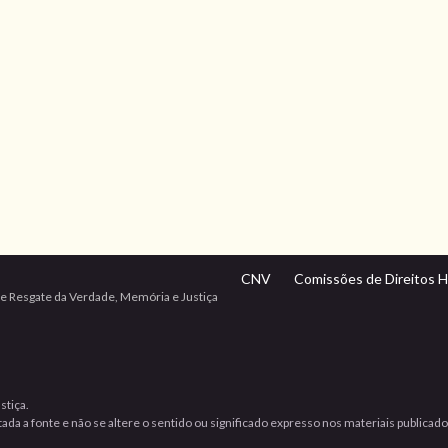
CNV
Comissões de Direitos 
e Resgate da Verdade, Memória e Justiça
stiça.
da a fonte e não se altere o sentido ou significado expresso nos materiais publicad