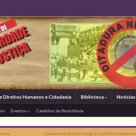
e Direitos Humanos e Cidadania
Biblioteca
Notícia
tes
Eventos
Caminhos da Resistência
la ex-
Caravana da Anistia chega a Curitiba e inaugura