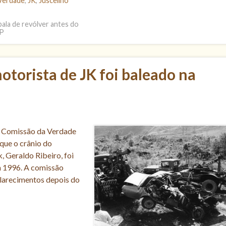
Verdade
,
JK
,
Juscelino
bala de revólver antes do
SP
otorista de JK foi baleado na
 à Comissão da Verdade
que o crânio do
, Geraldo Ribeiro, foi
m 1996. A comissão
clarecimentos depois do