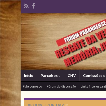
Início
Parceiros
CNV
Comissões d
Fale conosco
Fórum de discussão
Links interessan
ARQUIVO POR TAG:
JK