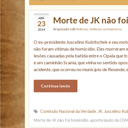
Morte de JK não fo
ABR
23
Arquivado sob
Notícias
,
Notícias na Imprensa
2014
O ex-presidente Juscelino Kubitschek e seu moto
não foram vítimas de homicídio. Eles morreram 
lesões causadas pela batida entre o Opala que t
e um caminhão Scania, que vinha no sentido opost
acidente, que ocorreu no município de Resende,
Continue lendo
Comissão Nacional da Verdade
,
JK
,
Juscelino Ku
Morte de JK não foi homicídio, aponta laudo da CN