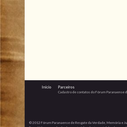
Início
Parceiros
Cadastro de contatos do Fórum Paranaense d
© 2012 Fórum Paranaense de Resgate da Verdade, Memória e Ju