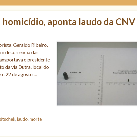
i homicídio, aponta laudo da CNV
rista, Geraldo Ribeiro,
em decorrência das
ransportava o presidente
o da via Dutra, local do
 em 22 de agosto …
bitschek
,
laudo
,
morte
V