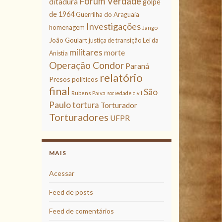
Fórum Verdade
ditadura
golpe
de 1964
Guerrilha do Araguaia
Investigações
homenagem
Jango
João Goulart
justiça de transição
Lei da
militares
morte
Anistia
Operação Condor
Paraná
relatório
Presos políticos
final
São
Rubens Paiva
sociedade civil
Paulo
tortura
Torturador
Torturadores
UFPR
MAIS
Acessar
Feed de posts
Feed de comentários