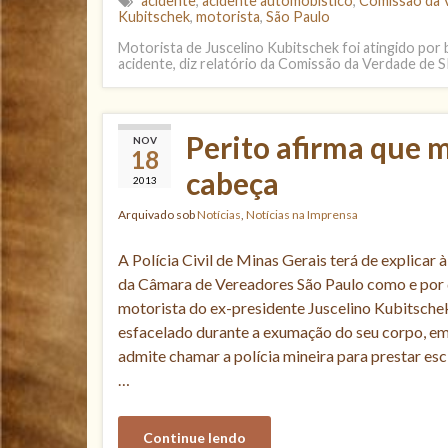
acidente
,
acidente automobístico
,
Comissão da 
Kubitschek
,
motorista
,
São Paulo
Motorista de Juscelino Kubitschek foi atingido por 
acidente, diz relatório da Comissão da Verdade de 
Perito afirma que m
NOV
18
cabeça
2013
Arquivado sob
Notícias
,
Notícias na Imprensa
A Polícia Civil de Minas Gerais terá de explicar
da Câmara de Vereadores São Paulo como e por 
motorista do ex-presidente Juscelino Kubitschek
esfacelado durante a exumação do seu corpo, e
admite chamar a polícia mineira para prestar es
…
Continue lendo