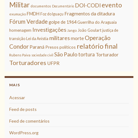
Militar
evento
DOI-CODI
documentos
Documentário
Fragmentos da ditadura
FMDH
Foz do Iguaçu
exumação
Fórum Verdade
golpe de 1964
Guerrilha do Araguaia
Investigações
homenagem
João Goulart
justiça de
Jango
Operação
militares
morte
transição
Lei da Anistia
relatório final
Condor
Paraná
Presos políticos
São Paulo
tortura
Torturador
Rubens Paiva
sociedade civil
Torturadores
UFPR
MAIS
Acessar
Feed de posts
Feed de comentários
WordPress.org