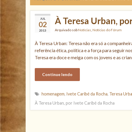
À Teresa Urban, po
JUL
02
Arquivado sob
Notícias
,
Notícias do Fórum
2013
À Teresa Urban: Teresa não era só a companheira
referência ética, política e a força para seguir
Teresa era doce e meiga com os jovens e as crianç
Continue lendo
homenagem
,
Ivete Caribé da Rocha
,
Teresa Urb
À Teresa Urban, por Ivete Caribé da Rocha