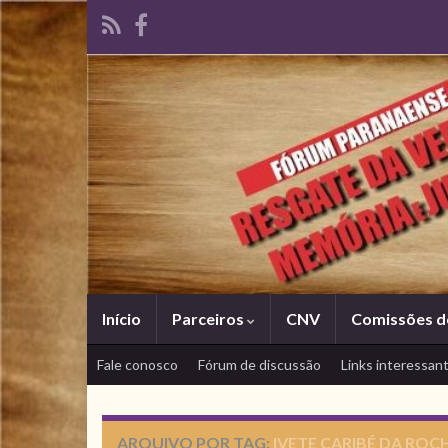
Início
Parceiros
CNV
Comissões d
Fale conosco
Fórum de discussão
Links interessan
ARQUIVO POR TAG:
IVETE CARIBÉ DA ROC