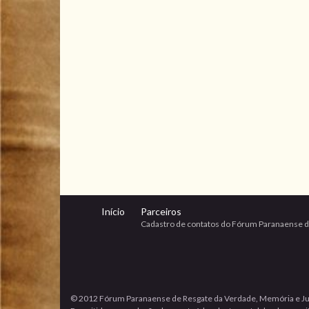
Início
Parceiros
Cadastro de contatos do Fórum Paranaense d
© 2012 Fórum Paranaense de Resgate da Verdade, Memória e Ju