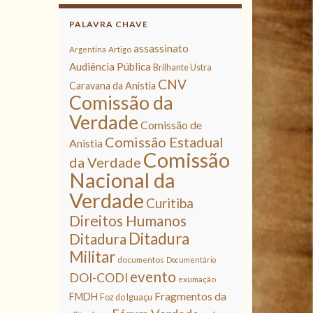
PALAVRA CHAVE
assassinato
Argentina
Artigo
Audiência Pública
Brilhante Ustra
CNV
Caravana da Anistia
Comissão da
Verdade
Comissão de
Comissão Estadual
Anistia
Comissão
da Verdade
Nacional da
Verdade
Curitiba
Direitos Humanos
Ditadura
Ditadura
Militar
documentos
Documentário
evento
DOI-CODI
exumação
Fragmentos da
FMDH
Foz do Iguaçu