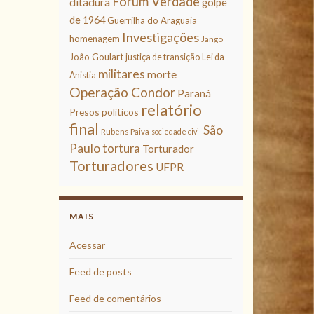
Fórum Verdade
ditadura
golpe
de 1964
Guerrilha do Araguaia
Investigações
homenagem
Jango
João Goulart
justiça de transição
Lei da
militares
morte
Anistia
Operação Condor
Paraná
relatório
Presos políticos
final
São
Rubens Paiva
sociedade civil
Paulo
tortura
Torturador
Torturadores
UFPR
MAIS
Acessar
Feed de posts
Feed de comentários