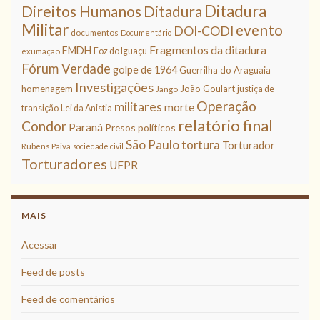
Ditadura
Direitos Humanos
Ditadura
Militar
evento
DOI-CODI
documentos
Documentário
Fragmentos da ditadura
FMDH
Foz do Iguaçu
exumação
Fórum Verdade
golpe de 1964
Guerrilha do Araguaia
Investigações
homenagem
João Goulart
justiça de
Jango
Operação
militares
morte
transição
Lei da Anistia
relatório final
Condor
Paraná
Presos políticos
São Paulo
tortura
Torturador
Rubens Paiva
sociedade civil
Torturadores
UFPR
MAIS
Acessar
Feed de posts
Feed de comentários