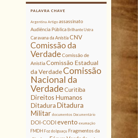
PALAVRA CHAVE
assassinato
Argentina
Artigo
Audiência Pública
Brilhante Ustra
CNV
Caravana da Anistia
Comissão da
Verdade
Comissão de
Comissão Estadual
Anistia
Comissão
da Verdade
Nacional da
Verdade
Curitiba
Direitos Humanos
Ditadura
Ditadura
Militar
documentos
Documentário
evento
DOI-CODI
exumação
Fragmentos da
FMDH
Foz do Iguaçu