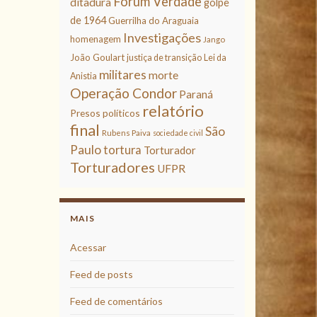
Fórum Verdade
ditadura
golpe
de 1964
Guerrilha do Araguaia
Investigações
homenagem
Jango
João Goulart
justiça de transição
Lei da
militares
morte
Anistia
Operação Condor
Paraná
relatório
Presos políticos
final
São
Rubens Paiva
sociedade civil
Paulo
tortura
Torturador
Torturadores
UFPR
MAIS
Acessar
Feed de posts
Feed de comentários