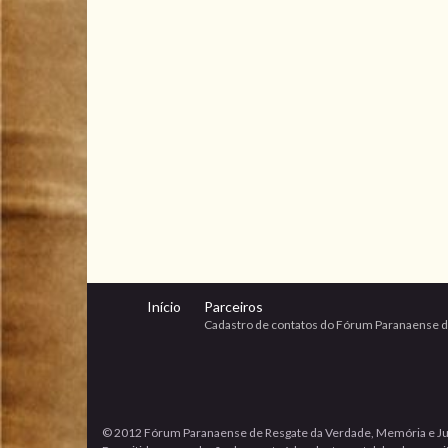
Início
Parceiros
Cadastro de contatos do Fórum Paranaense d
© 2012 Fórum Paranaense de Resgate da Verdade, Memória e Ju