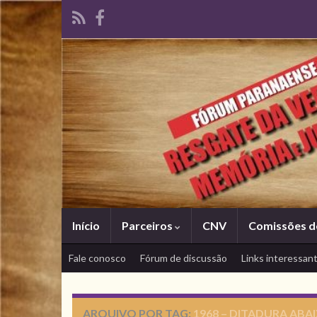
Início
Parceiros
CNV
Comissões d
Fale conosco
Fórum de discussão
Links interessan
ARQUIVO POR TAG:
1968 – DITADURA ABA