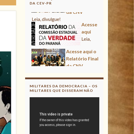
DA CEV-PR
Acesse aqui
Leia, contribua !
Acesse aqui o Relatório Final
da CNV
Leia, divulgue!
Acesse aqui
Leia, contribua !
MILITARES DA DEMOCRACIA – OS
MILITARES QUE DISSERAM NÃO