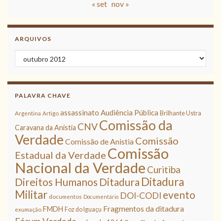
« set
nov »
ARQUIVOS
Arquivos
PALAVRA CHAVE
assassinato
Audiência Pública
Brilhante Ustra
Argentina
Artigo
Comissão da
CNV
Caravana da Anistia
Verdade
Comissão
Comissão de Anistia
Comissão
Estadual da Verdade
Nacional da Verdade
Curitiba
Ditadura
Direitos Humanos
Ditadura
Militar
evento
DOI-CODI
documentos
Documentário
Fragmentos da ditadura
FMDH
Foz do Iguaçu
exumação