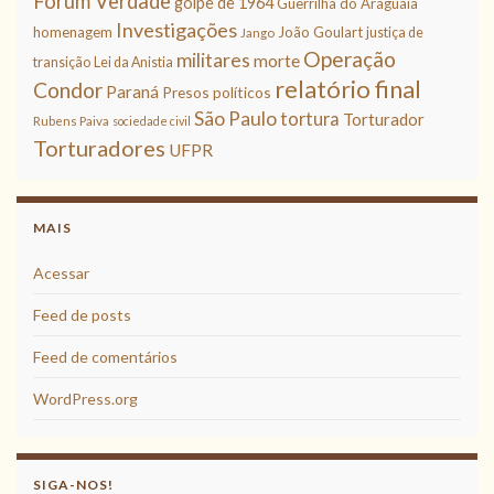
Fórum Verdade
golpe de 1964
Guerrilha do Araguaia
Investigações
homenagem
João Goulart
justiça de
Jango
Operação
militares
morte
transição
Lei da Anistia
relatório final
Condor
Paraná
Presos políticos
São Paulo
tortura
Torturador
Rubens Paiva
sociedade civil
Torturadores
UFPR
MAIS
Acessar
Feed de posts
Feed de comentários
WordPress.org
SIGA-NOS!