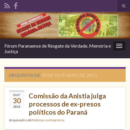
Alte
form
Search for:
de
pesq
Fórum Paranaense de Resgate da Verdade, Memória e
Alter
Justiça
nave
ARQUIVOS DE
30 DE OUTUBRO DE 2012
Comissão da Anistia julga
OUT
30
processos de ex-presos
2012
políticos do Paraná
Arquivado sob
Notícias na Imprensa