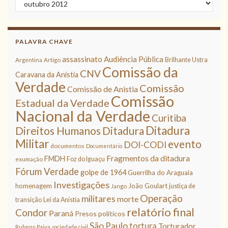
PALAVRA CHAVE
assassinato
Audiência Pública
Brilhante Ustra
Argentina
Artigo
Comissão da
CNV
Caravana da Anistia
Verdade
Comissão
Comissão de Anistia
Comissão
Estadual da Verdade
Nacional da Verdade
Curitiba
Ditadura
Direitos Humanos
Ditadura
Militar
evento
DOI-CODI
documentos
Documentário
Fragmentos da ditadura
FMDH
Foz do Iguaçu
exumação
Fórum Verdade
golpe de 1964
Guerrilha do Araguaia
Investigações
homenagem
João Goulart
justiça de
Jango
Operação
militares
morte
transição
Lei da Anistia
relatório final
Condor
Paraná
Presos políticos
São Paulo
tortura
Torturador
Rubens Paiva
sociedade civil