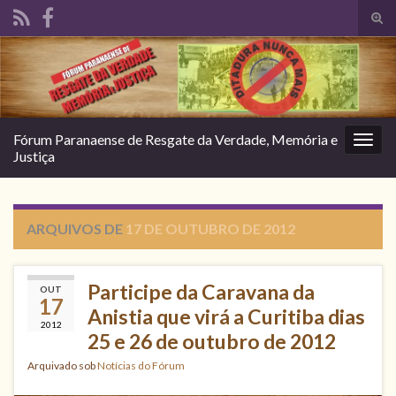
Alte
form
Search for:
de
pesq
Fórum Paranaense de Resgate da Verdade, Memória e
Alter
Justiça
nave
ARQUIVOS DE
17 DE OUTUBRO DE 2012
Participe da Caravana da
OUT
17
Anistia que virá a Curitiba dias
2012
25 e 26 de outubro de 2012
Arquivado sob
Notícias do Fórum