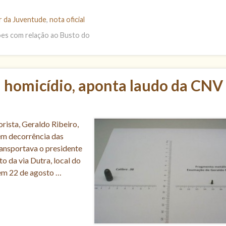
r da Juventude
,
nota oficial
es com relação ao Busto do
i homicídio, aponta laudo da CNV
rista, Geraldo Ribeiro,
em decorrência das
ransportava o presidente
o da via Dutra, local do
 em 22 de agosto …