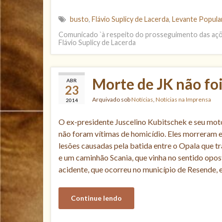
busto
,
Flávio Suplicy de Lacerda
,
Levante Popula
Comunicado `à respeito do prosseguimento das açõ
Flávio Suplicy de Lacerda
Morte de JK não fo
ABR
23
Arquivado sob
Notícias
,
Notícias na Imprensa
2014
O ex-presidente Juscelino Kubitschek e seu moto
não foram vítimas de homicídio. Eles morreram 
lesões causadas pela batida entre o Opala que t
e um caminhão Scania, que vinha no sentido opost
acidente, que ocorreu no município de Resende,
Continue lendo