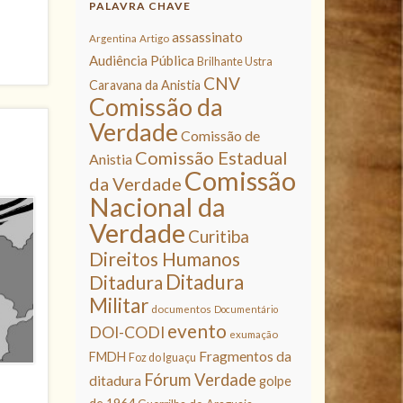
PALAVRA CHAVE
assassinato
Argentina
Artigo
Audiência Pública
Brilhante Ustra
CNV
Caravana da Anistia
Comissão da
Verdade
Comissão de
Comissão Estadual
Anistia
Comissão
da Verdade
Nacional da
Verdade
Curitiba
Direitos Humanos
Ditadura
Ditadura
Militar
documentos
Documentário
evento
DOI-CODI
exumação
Fragmentos da
FMDH
Foz do Iguaçu
Fórum Verdade
ditadura
golpe