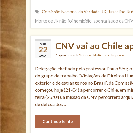
Comissão Nacional da Verdade
,
JK
,
Juscelino Ku
Morte de JK não foi homicídio, aponta laudo da CN
CNV vai ao Chile a
ABR
22
Arquivado sob
Notícias
,
Notícias na Imprensa
2014
Delegação chefiada pelo professor Paulo Sérgio
do grupo de trabalho “Violações de Direitos Hum
exterior e de estrangeiros no Brasil”, da Comiss
começou hoje (21/04) a percorrer o Chile, em mis
feira (25/04), a missao da CNV percorrerá arquiv
de defesa dos …
Continue lendo