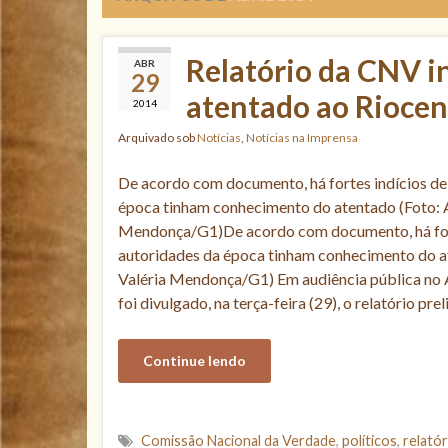
Relatório da CNV in
ABR
29
atentado ao Riocen
2014
Arquivado sob
Notícias
,
Notícias na Imprensa
De acordo com documento, há fortes indícios de
época tinham conhecimento do atentado (Foto: 
Mendonça/G1)De acordo com documento, há fort
autoridades da época tinham conhecimento do a
Valéria Mendonça/G1) Em audiência pública no A
foi divulgado, na terça-feira (29), o relatório pre
Continue lendo
Comissão Nacional da Verdade
,
políticos
,
relatór