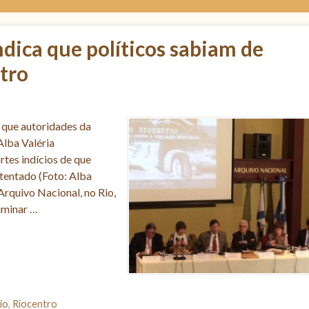
dica que políticos sabiam de
tro
 que autoridades da
Alba Valéria
es indícios de que
tentado (Foto: Alba
rquivo Nacional, no Rio,
liminar …
io
,
Riocentro