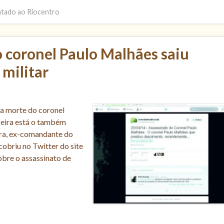
entado ao Riocentro
o coronel Paulo Malhães saiu
 militar
da morte do coronel
feira está o também
tra, ex-comandante do
obriu no Twitter do site
bre o assassinato de