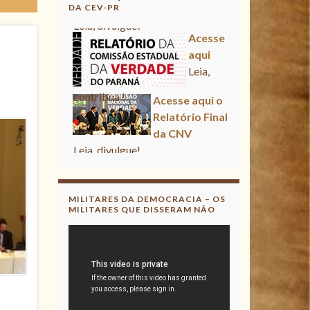
DA CEV-PR
Acesse
aqui
Leia,
contribua !
Acesse aqui o
Relatório Final
da CNV
Leia, divulgue!
Acesse
aqui
Leia,
MILITARES DA DEMOCRACIA – OS
MILITARES QUE DISSERAM NÃO
contribua !