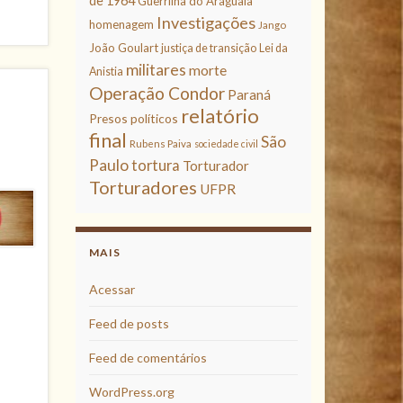
de 1964
Guerrilha do Araguaia
Investigações
homenagem
Jango
João Goulart
justiça de transição
Lei da
militares
morte
Anistia
Operação Condor
Paraná
relatório
Presos políticos
final
São
Rubens Paiva
sociedade civil
Paulo
tortura
Torturador
Torturadores
UFPR
MAIS
Acessar
Feed de posts
Feed de comentários
WordPress.org