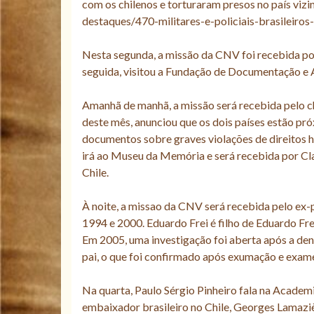
com os chilenos e torturaram presos no país vizi
destaques/470-militares-e-policiais-brasileiros
Nesta segunda, a missão da CNV foi recebida po
seguida, visitou a Fundação de Documentação e A
Amanhã de manhã, a missão será recebida pelo cha
deste mês, anunciou que os dois países estão pró
documentos sobre graves violações de direitos h
irá ao Museu da Memória e será recebida por Cl
Chile.
À noite, a missao da CNV será recebida pelo ex-p
1994 e 2000. Eduardo Frei é filho de Eduardo Fr
Em 2005, uma investigação foi aberta após a den
pai, o que foi confirmado após exumação e exame
Na quarta, Paulo Sérgio Pinheiro fala na Academi
embaixador brasileiro no Chile, Georges Lamazièr