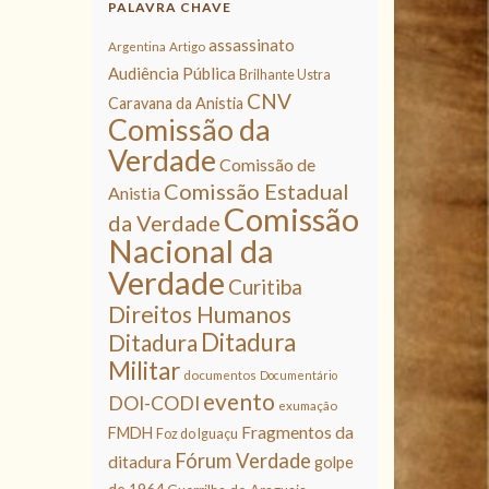
PALAVRA CHAVE
assassinato
Argentina
Artigo
Audiência Pública
Brilhante Ustra
CNV
Caravana da Anistia
Comissão da
Verdade
Comissão de
Comissão Estadual
Anistia
Comissão
da Verdade
Nacional da
Verdade
Curitiba
Direitos Humanos
Ditadura
Ditadura
Militar
documentos
Documentário
evento
DOI-CODI
exumação
Fragmentos da
FMDH
Foz do Iguaçu
Fórum Verdade
ditadura
golpe