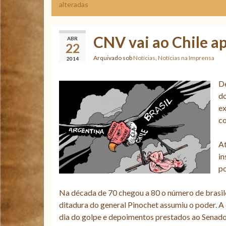
alteradas
CNV vai ao Chile a
ABR
22
Arquivado sob
Notícias
,
Notícias na Imprensa
2014
De
do
ex
co
At
in
po
Na década de 70 chegou a 80 o número de brasile
ditadura do general Pinochet assumiu o poder. A 
dia do golpe e depoimentos prestados ao Senado