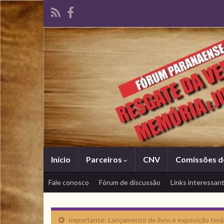
Início
Parceiros
CNV
Comissões d
Fale conosco
Fórum de discussão
Links interessan
Importante: Lançamento de livro e exposição terã