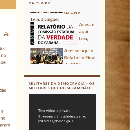
DA CEV-PR
da CNV
Leia, divulgue!
Acesse
aqui
Leia,
contribua !
Acesse aqui o
dor
Relatório Final
 no
da CNV
ade,
Leia, divulgue!
MILITARES DA DEMOCRACIA – OS
MILITARES QUE DISSERAM NÃO
idas
 a
 no
raram