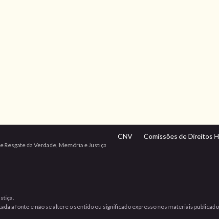
CNV
Comissões de Direitos 
e Resgate da Verdade, Memória e Justiça
stiça.
da a fonte e não se altere o sentido ou significado expresso nos materiais publicad