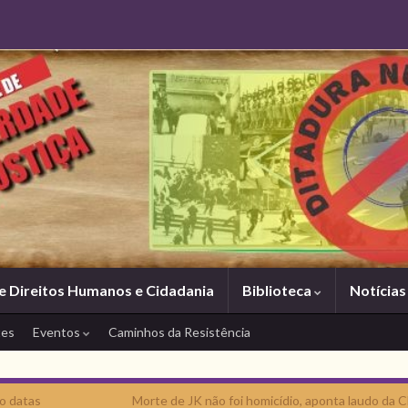
e Direitos Humanos e Cidadania
Biblioteca
Notícia
tes
Eventos
Caminhos da Resistência
o datas
Morte de JK não foi homicídio, aponta laudo da 