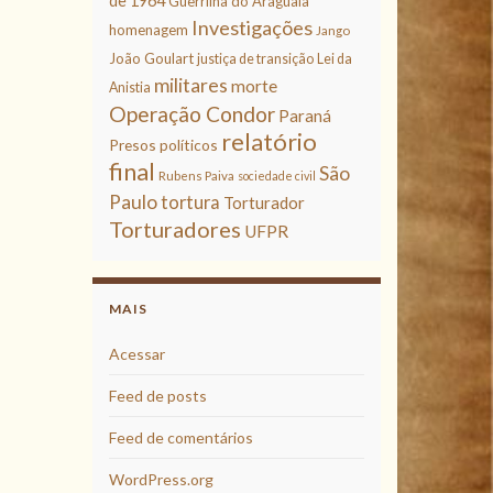
de 1964
Guerrilha do Araguaia
Investigações
homenagem
Jango
João Goulart
justiça de transição
Lei da
militares
morte
Anistia
Operação Condor
Paraná
relatório
Presos políticos
final
São
Rubens Paiva
sociedade civil
Paulo
tortura
Torturador
Torturadores
UFPR
MAIS
Acessar
Feed de posts
Feed de comentários
WordPress.org