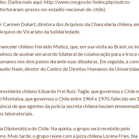
nho. (Saiba mais aqui: http://www.cnv.gov.br/index.php/outros-
-torturaram-presos-no-estadio-nacional-do-chile).
r Carmen Duhart, diretora dos Arquivos da Chancelaria chilena, e
rquivo do Vicariato da Solidariedade.
nceler chileno Heraldo Muñoz, que, em sua visita ao Brasil, no in
ximos de assinar um acordo bilateral de colaboração para a troca 
umanos nos dois países durante suas ditaduras. Em seguida, a com
audio Nash, diretor do Centro de Direitos Humanos da Universida
residente chileno Eduardo Frei Ruiz-Tagle, que governou o Chile e
ei Montalva, que governou o Chile entre 1964 e 1970, falecido em 
úncia de que agentes da polícia secreta chilena haviam envenenado
s laboratoriais.
a Diplomática do Chile. Na quinta, o grupo será recebido pelo
e. Mais tarde, o grupo reúne com a juíza chilena Lorena Fries. Na