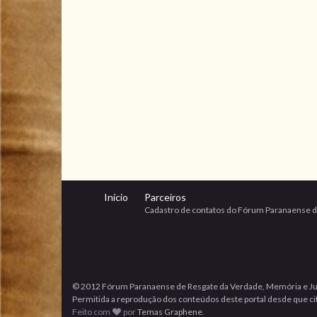
Início
Parceiros
Cadastro de contatos do Fórum Paranaense d
© 2012 Fórum Paranaense de Resgate da Verdade, Memória e Ju
Permitida a reprodução dos conteúdos deste portal desde que cita
Feito com
por
Temas Graphene
.