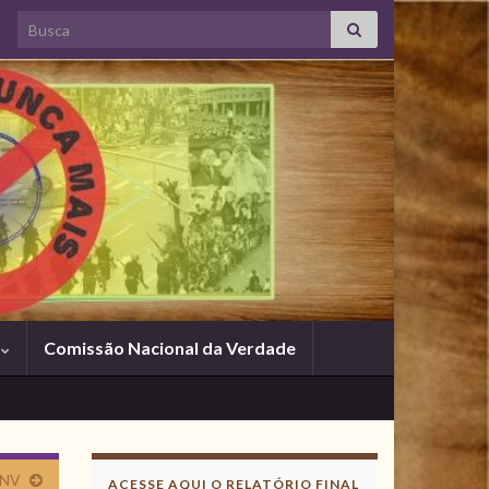
Search for:
s
Comissão Nacional da Verdade
Acesse aqui o
Relatório Final
CNV
ACESSE AQUI O RELATÓRIO FINAL