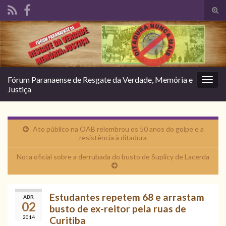
Alte
form
Search for:
de
pesq
Fórum Paranaense de Resgate da Verdade, Memória e
Alter
Justiça
nave
Ato público na OAB relembrou os 50 anos do golpe e a
resistência à ditadura
Nota oficial sobre a derrubada do busto de Suplicy de Lacerda
Estudantes repetem 68 e arrastam
ABR
02
busto de ex-reitor pela ruas de
2014
Curitiba