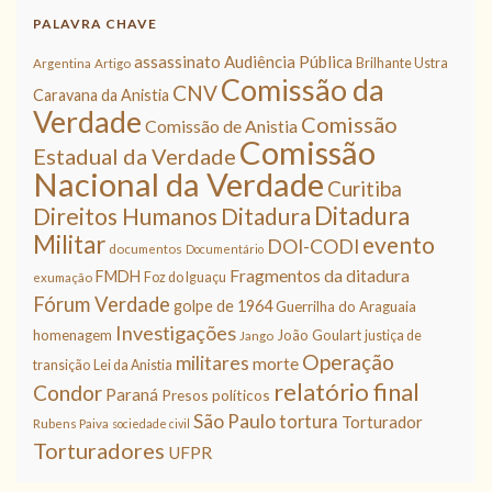
PALAVRA CHAVE
assassinato
Audiência Pública
Brilhante Ustra
Argentina
Artigo
Comissão da
CNV
Caravana da Anistia
Verdade
Comissão
Comissão de Anistia
Comissão
Estadual da Verdade
Nacional da Verdade
Curitiba
Ditadura
Direitos Humanos
Ditadura
Militar
evento
DOI-CODI
documentos
Documentário
Fragmentos da ditadura
FMDH
Foz do Iguaçu
exumação
Fórum Verdade
golpe de 1964
Guerrilha do Araguaia
Investigações
homenagem
João Goulart
justiça de
Jango
Operação
militares
morte
transição
Lei da Anistia
relatório final
Condor
Paraná
Presos políticos
São Paulo
tortura
Torturador
Rubens Paiva
sociedade civil
Torturadores
UFPR