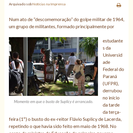
Arquivado sob
Notícias na Imprensa
Num ato de “descomemoração” do golpe militar de 1964,
um grupo de militantes, formado principalmente por
estudante
s da
Universid
ade
Federal do
Paraná
(UFPR),
derrubou
no início
Momento em que o busto de Suplicy é arrancado.
da tarde
da terça-
feira (1º) o busto do ex-reitor Flávio Suplicy de Lacerda,
repetindo o que havia sido feito em maio de 1968. No