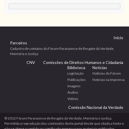
Início
Parceiros
Cadastro de contatos do Fórum Paranaense de Resgate da Verdade,
Memória e Justiça
CNV
Comissões de Direitos Humanos e Cidadania
Biblioteca
Notícias
Legislação
Notícias do Fórum
Publicações
Notícias na Imprensa
Imagens
Áudios
Vídeos
Comissão Nacional da Verdade
© 2012 Fórum Paranaense de Resgate da Verdade, Memória e Justiça.
Permitida a reprodução dos conteúdos deste portal desde que citada a fonte e
não se altere o sentido ou significado expresso nos materiais publicados