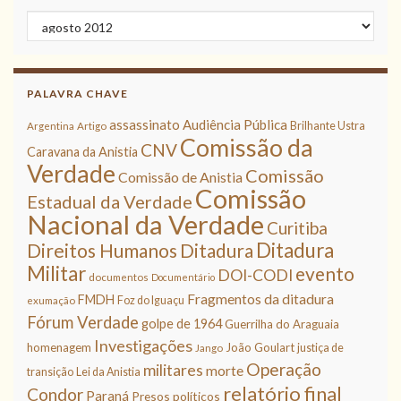
Arquivos
PALAVRA CHAVE
assassinato
Audiência Pública
Brilhante Ustra
Argentina
Artigo
Comissão da
CNV
Caravana da Anistia
Verdade
Comissão
Comissão de Anistia
Comissão
Estadual da Verdade
Nacional da Verdade
Curitiba
Ditadura
Direitos Humanos
Ditadura
Militar
evento
DOI-CODI
documentos
Documentário
Fragmentos da ditadura
FMDH
Foz do Iguaçu
exumação
Fórum Verdade
golpe de 1964
Guerrilha do Araguaia
Investigações
homenagem
João Goulart
justiça de
Jango
Operação
militares
morte
transição
Lei da Anistia
relatório final
Condor
Paraná
Presos políticos