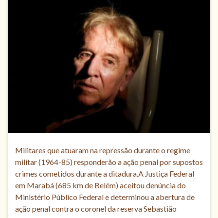
Militares que atuaram na repressão durante o regime
militar (1964-85) responderão a ação penal por supostos
crimes cometidos durante a ditadura.A Justiça Federal
em Marabá (685 km de Belém) aceitou denúncia do
Ministério Público Federal e determinou a abertura de
ação penal contra o coronel da reserva Sebastião