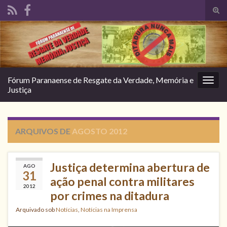
Alte
form
Search for:
de
pesq
Fórum Paranaense de Resgate da Verdade, Memória e
Alter
Justiça
nave
ARQUIVOS DE
AGOSTO 2012
Justiça determina abertura de
AGO
31
ação penal contra militares
2012
por crimes na ditadura
Arquivado sob
Notícias
,
Notícias na Imprensa