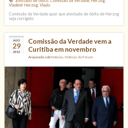
atestado de óbito
,
Comissão da Verdade
,
Herzog
,
Vladimir Herzog
,
Vlado
Comissão da Verdade quer que atestado de óbito de Herzog
seja corrigido
Comissão da Verdade vem a
AGO
29
Curitiba em novembro
2012
Arquivado sob
Notícias
,
Notícias do Fórum