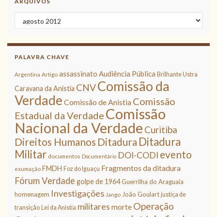
ARQUIVOS
Arquivos
PALAVRA CHAVE
assassinato
Audiência Pública
Brilhante Ustra
Argentina
Artigo
Comissão da
CNV
Caravana da Anistia
Verdade
Comissão
Comissão de Anistia
Comissão
Estadual da Verdade
Nacional da Verdade
Curitiba
Ditadura
Direitos Humanos
Ditadura
Militar
evento
DOI-CODI
documentos
Documentário
Fragmentos da ditadura
FMDH
Foz do Iguaçu
exumação
Fórum Verdade
golpe de 1964
Guerrilha do Araguaia
Investigações
homenagem
João Goulart
justiça de
Jango
Operação
militares
morte
transição
Lei da Anistia