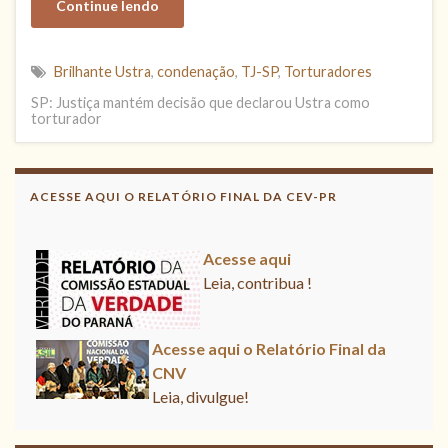
Continue lendo
Brilhante Ustra
,
condenação
,
TJ-SP
,
Torturadores
SP: Justiça mantém decisão que declarou Ustra como
torturador
Acesse aqui o Relatório Final da
CNV
ACESSE AQUI O RELATÓRIO FINAL DA CEV-PR
Leia, divulgue!
Acesse aqui
Leia, contribua !
Acesse aqui o Relatório Final da
CNV
Leia, divulgue!