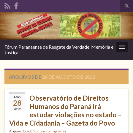
Alte
form
Search for:
de
pesq
Fórum Paranaense de Resgate da Verdade, Memória e
Alter
Justiça
nave
ARQUIVOS DE
28 DE AGOSTO DE 2012
Observatório de Direitos
AGO
28
Humanos do Paraná irá
2012
estudar violações no estado –
Vida e Cidadania – Gazeta do Povo
Arquivado sob
Notícias na Imprensa