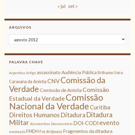
« jul
set »
ARQUIVOS
Arquivos
PALAVRA CHAVE
assassinato
Audiência Pública
Brilhante Ustra
Argentina
Artigo
Comissão da
CNV
Caravana da Anistia
Verdade
Comissão
Comissão de Anistia
Comissão
Estadual da Verdade
Nacional da Verdade
Curitiba
Ditadura
Direitos Humanos
Ditadura
Militar
evento
DOI-CODI
documentos
Documentário
Fragmentos da ditadura
FMDH
Foz do Iguaçu
exumação