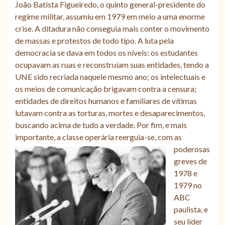
João Batista Figueiredo, o quinto general-presidente do
regime militar, assumiu em 1979 em meio a uma enorme
crise. A ditadura não conseguia mais conter o movimento
de massas e protestos de todo tipo. A luta pela
democracia se dava em todos os níveis: os estudantes
ocupavam as ruas e reconstruíam suas entidades, tendo a
UNE sido recriada naquele mesmo ano; os intelectuais e
os meios de comunicação brigavam contra a censura;
entidades de direitos humanos e familiares de vítimas
lutavam contra as torturas, mortes e desaparecimentos,
buscando acima de tudo a verdade. Por fim, e mais
importante, a cl
asse operária reerguia-se, com as
poderosas
greves de
1978 e
1979 no
ABC
paulista, e
seu líder