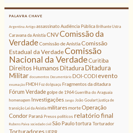
PALAVRA CHAVE
assassinato
Audiência Pública
Brilhante Ustra
Argentina
Artigo
Comissão da
CNV
Caravana da Anistia
Verdade
Comissão
Comissão de Anistia
Comissão
Estadual da Verdade
Nacional da Verdade
Curitiba
Ditadura
Direitos Humanos
Ditadura
Militar
evento
DOI-CODI
documentos
Documentário
Fragmentos da ditadura
FMDH
Foz do Iguaçu
exumação
Fórum Verdade
golpe de 1964
Guerrilha do Araguaia
Investigações
homenagem
João Goulart
justiça de
Jango
Operação
militares
morte
transição
Lei da Anistia
relatório final
Condor
Paraná
Presos políticos
São Paulo
tortura
Torturador
Rubens Paiva
sociedade civil
Torturadores
UFPR