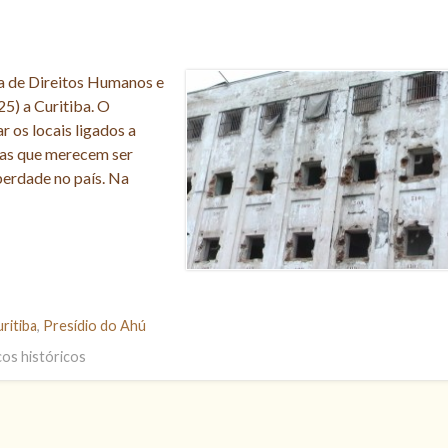
ia de Direitos Humanos e
25) a Curitiba. O
r os locais ligados a
oas que merecem ser
berdade no país. Na
ritiba
,
Presídio do Ahú
cos históricos