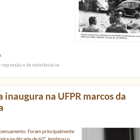
a
 repressão e da resistência na
a inaugura na UFPR marcos da
a
e pensamento. Foram principalmente
eira na década de 60″, lembrou o