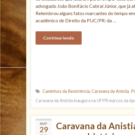
advogado João Bonifácio Cabral Júnior, que já a
Relembrou alguns fatos marcantes do tempo em q
acadêmico de Direito da PUC/PR: da …
Continue lendo
Caminhos da Resistência
,
Caravana da Anistia
,
Pr
Caravana da Anistia inaugura na UFPR marcos da épo
Caravana da Anisti
OUT
29