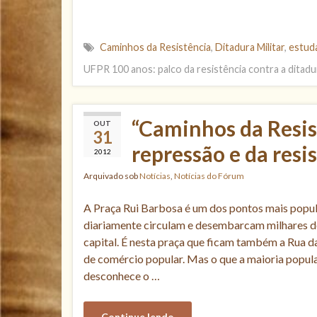
Caminhos da Resistência
,
Ditadura Militar
,
estud
UFPR 100 anos: palco da resistência contra a ditadur
“Caminhos da Resist
OUT
31
repressão e da resi
2012
Arquivado sob
Notícias
,
Notícias do Fórum
A Praça Rui Barbosa é um dos pontos mais popula
diariamente circulam e desembarcam milhares de
capital. É nesta praça que ficam também a Rua d
de comércio popular. Mas o que a maioria populaç
desconhece o …
Continue lendo