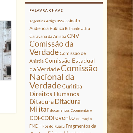
PALAVRA CHAVE
assassinato
Argentina
Artigo
Audiência Pública
Brilhante Ustra
CNV
Caravana da Anistia
Comissão da
Verdade
Comissão de
Comissão Estadual
Anistia
Comissão
da Verdade
Nacional da
Verdade
Curitiba
Direitos Humanos
Ditadura
Ditadura
Militar
documentos
Documentário
evento
DOI-CODI
exumação
Fragmentos da
FMDH
Foz do Iguaçu