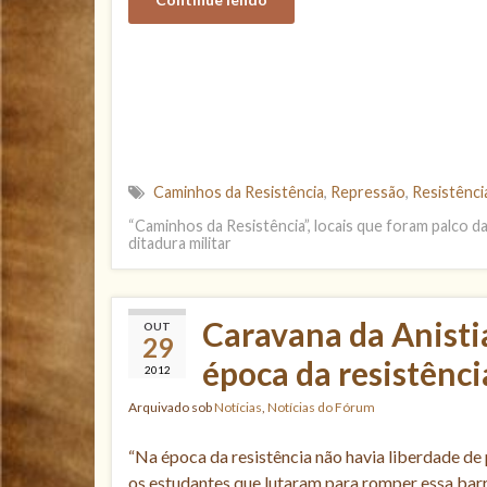
Caminhos da Resistência
,
Repressão
,
Resistênci
“Caminhos da Resistência”, locais que foram palco da
ditadura militar
Caravana da Anisti
OUT
29
época da resistênci
2012
Arquivado sob
Notícias
,
Notícias do Fórum
“Na época da resistência não havia liberdade d
os estudantes que lutaram para romper essa barr