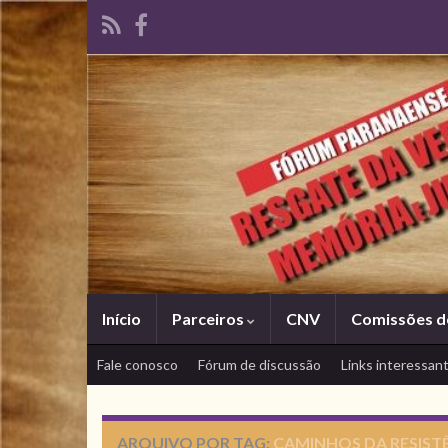
Início
Parceiros
CNV
Comissões d
Fale conosco
Fórum de discussão
Links interessan
ARQUIVO POR TAG:
CAMINHOS DA RESIST