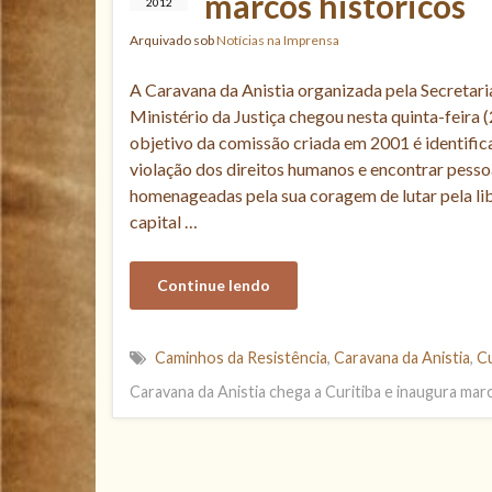
marcos históricos
2012
Arquivado sob
Notícias na Imprensa
A Caravana da Anistia organizada pela Secretar
Ministério da Justiça chegou nesta quinta-feira (
objetivo da comissão criada em 2001 é identifica
violação dos direitos humanos e encontrar pess
homenageadas pela sua coragem de lutar pela li
capital …
Continue lendo
Caminhos da Resistência
,
Caravana da Anistia
,
Cu
Caravana da Anistia chega a Curitiba e inaugura mar