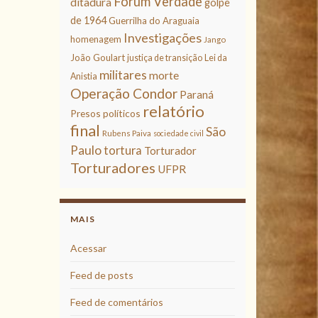
Fórum Verdade
ditadura
golpe
de 1964
Guerrilha do Araguaia
Investigações
homenagem
Jango
João Goulart
justiça de transição
Lei da
militares
morte
Anistia
Operação Condor
Paraná
relatório
Presos políticos
final
São
Rubens Paiva
sociedade civil
Paulo
tortura
Torturador
Torturadores
UFPR
MAIS
Acessar
Feed de posts
Feed de comentários