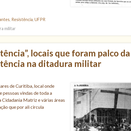
antes
,
Resistência
,
UFPR
a militar
ência”, locais que foram palco da
stência na ditadura militar
res de Curitiba, local onde
 pessoas vindas de toda a
a Cidadania Matriz e várias áreas
ão que por ali circula