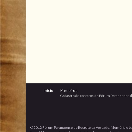
Início
Parceiros
Cadastro de contatos do Fórum Paranaense d
© 2012 Fórum Paranaense de Resgate da Verdade, Memória e Ju