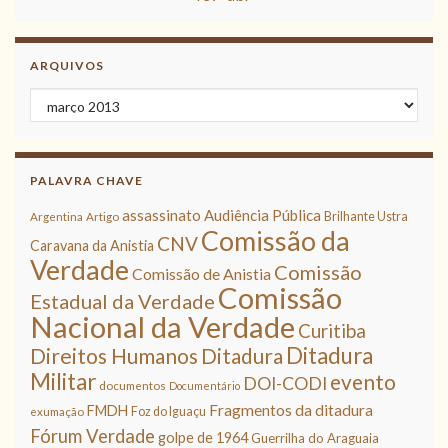
ARQUIVOS
Arquivos
PALAVRA CHAVE
assassinato
Audiência Pública
Brilhante Ustra
Argentina
Artigo
Comissão da
CNV
Caravana da Anistia
Verdade
Comissão
Comissão de Anistia
Comissão
Estadual da Verdade
Nacional da Verdade
Curitiba
Ditadura
Direitos Humanos
Ditadura
Militar
evento
DOI-CODI
documentos
Documentário
Fragmentos da ditadura
FMDH
Foz do Iguaçu
exumação
Fórum Verdade
golpe de 1964
Guerrilha do Araguaia