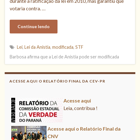
durante a ratificação da lei em 2010, mas garantiu que
votaria contra. …
Continue lendo
Lei
,
Lei da Anistia
,
modificada
,
STF
Barbosa afirma que a Lei de Anistia pode ser modificada
Acesse aqui o Relatório Final da
CNV
ACESSE AQUI O RELATÓRIO FINAL DA CEV-PR
Leia, divulgue!
Acesse aqui
Leia, contribua !
Acesse aqui o Relatório Final da
CNV
Leia, divulgue!