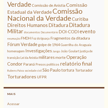
Verdade
Comissão
Comissão de Anistia
Comissão
Estadual da Verdade
Nacional da Verdade
Curitiba
Ditadura
Direitos Humanos
Ditadura
Militar
evento
DOI-CODI
documentos
Documentário
Fragmentos da ditadura
FMDH
Foz do Iguaçu
exumação
Fórum Verdade
golpe de 1964
Guerrilha do Araguaia
Investigações
homenagem
João Goulart
justiça de
Jango
Operação
militares
morte
transição
Lei da Anistia
relatório final
Condor
Paraná
Presos políticos
São Paulo
tortura
Torturador
Rubens Paiva
sociedade civil
Torturadores
UFPR
MAIS
Acessar