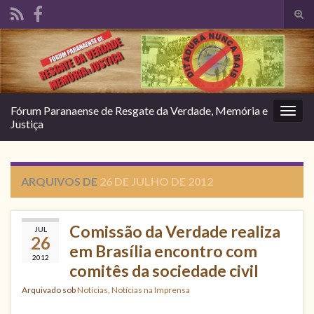
Alte
form
Search for:
de
pesq
Fórum Paranaense de Resgate da Verdade, Memória e
Alter
Justiça
nave
ARQUIVOS DE
26 DE JULHO DE 2012
Comissão da Verdade realiza
JUL
26
em Brasília encontro com
2012
comitês da sociedade civil
Arquivado sob
Notícias
,
Notícias na Imprensa