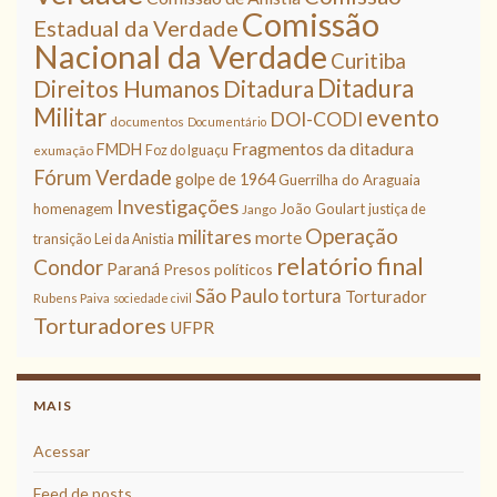
Comissão
Estadual da Verdade
Nacional da Verdade
Curitiba
Ditadura
Direitos Humanos
Ditadura
Militar
evento
DOI-CODI
documentos
Documentário
Fragmentos da ditadura
FMDH
Foz do Iguaçu
exumação
Fórum Verdade
golpe de 1964
Guerrilha do Araguaia
Investigações
homenagem
João Goulart
justiça de
Jango
Operação
militares
morte
transição
Lei da Anistia
relatório final
Condor
Paraná
Presos políticos
São Paulo
tortura
Torturador
Rubens Paiva
sociedade civil
Torturadores
UFPR
MAIS
Acessar
Feed de posts