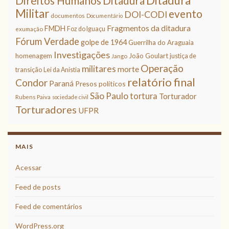
Ditadura
Direitos Humanos
Ditadura
Militar
evento
DOI-CODI
documentos
Documentário
Fragmentos da ditadura
FMDH
Foz do Iguaçu
exumação
Fórum Verdade
golpe de 1964
Guerrilha do Araguaia
Investigações
homenagem
João Goulart
justiça de
Jango
Operação
militares
morte
transição
Lei da Anistia
relatório final
Condor
Paraná
Presos políticos
São Paulo
tortura
Torturador
Rubens Paiva
sociedade civil
Torturadores
UFPR
MAIS
Acessar
Feed de posts
Feed de comentários
WordPress.org