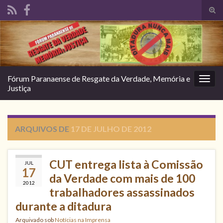
Alte
form
Search for:
de
pesq
Fórum Paranaense de Resgate da Verdade, Memória e
Alter
Justiça
nave
ARQUIVOS DE
17 DE JULHO DE 2012
CUT entrega lista à Comissão
JUL
17
da Verdade com mais de 100
2012
trabalhadores assassinados
durante a ditadura
Arquivado sob
Notícias na Imprensa