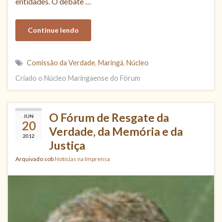
entidades. O debate …
Continue lendo
Comissão da Verdade
,
Maringá
,
Núcleo
Criado o Núcleo Maringaense do Fórum
O Fórum de Resgate da
JUN
20
Verdade, da Memória e da
2012
Justiça
Arquivado sob
Notícias na Imprensa