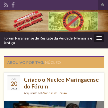
Alte
form
Search for:
de
pesq
Fórum Paranaense de Resgate da Verdade, Memória e
Alter
Justiça
nave
ARQUIVO POR TAG:
NÚCLEO
Criado o Núcleo Maringaense
JUN
20
do Fórum
2012
Arquivado sob
Notícias do Fórum