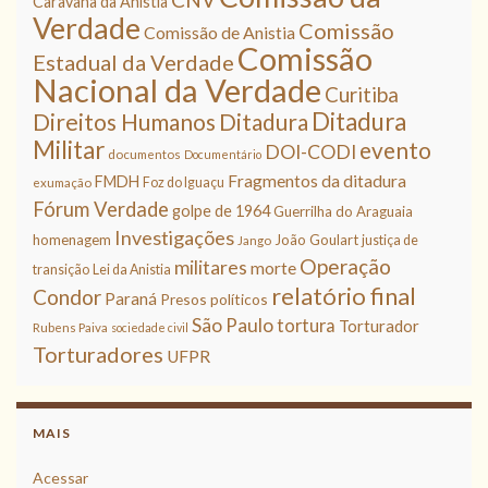
Caravana da Anistia
Verdade
Comissão
Comissão de Anistia
Comissão
Estadual da Verdade
Nacional da Verdade
Curitiba
Ditadura
Direitos Humanos
Ditadura
Militar
evento
DOI-CODI
documentos
Documentário
Fragmentos da ditadura
FMDH
Foz do Iguaçu
exumação
Fórum Verdade
golpe de 1964
Guerrilha do Araguaia
Investigações
homenagem
João Goulart
justiça de
Jango
Operação
militares
morte
transição
Lei da Anistia
relatório final
Condor
Paraná
Presos políticos
São Paulo
tortura
Torturador
Rubens Paiva
sociedade civil
Torturadores
UFPR
MAIS
Acessar